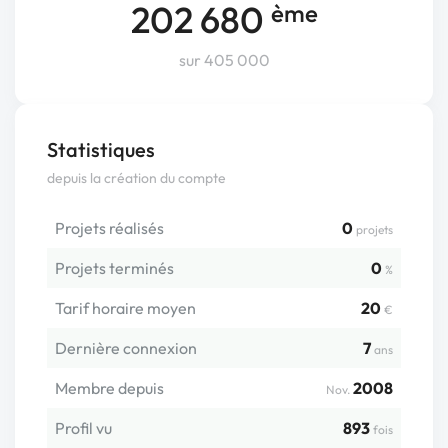
202 680
ème
sur 405 000
Statistiques
depuis la création du compte
Projets réalisés
0
projets
Projets terminés
0
%
Tarif horaire moyen
20
€
Dernière connexion
7
ans
Membre depuis
2008
Nov.
Profil vu
893
fois