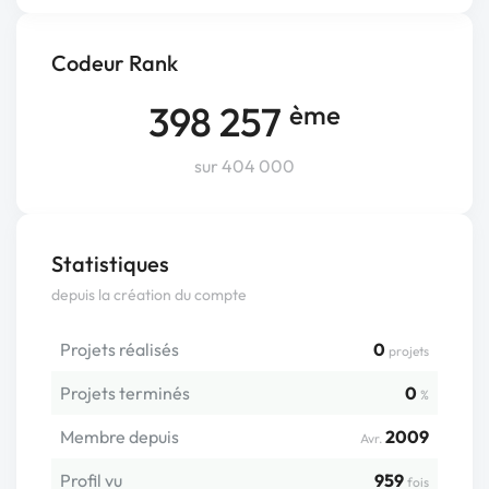
Codeur Rank
398 257
ème
sur 404 000
Statistiques
depuis la création du compte
Projets réalisés
0
projets
Projets terminés
0
%
Membre depuis
2009
Avr.
Profil vu
959
fois