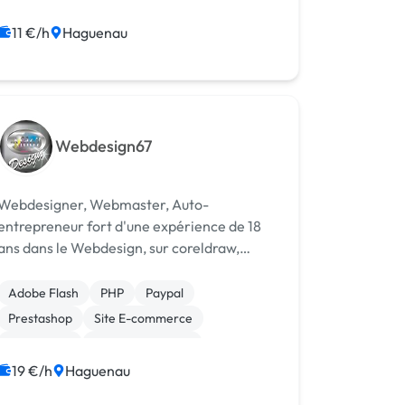
Système de paiement
WooCommerce
CSS, HTML, XML
11 €/h
Haguenau
Création de site internet
Gestion site web
Webdesign67
Webdesigner, Webmaster, Auto-
entrepreneur fort d'une expérience de 18
ans dans le Webdesign, sur coreldraw,
photoshop, vidéostudio, la création de site
web clé en main, sur Dreamviewer, ou CMS
Adobe Flash
PHP
Paypal
Joomla, Prestashop, Développement de
Prestashop
Site E-commerce
sites vitrine, b...
Virtuemart
CSS, HTML, XML
Création de site internet
Gestion site web
19 €/h
Haguenau
Joomla