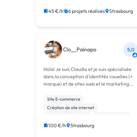
JavaScript
Node.js
PHP
React
Vue.JS
jQuery
45 €/h
6 projets réalisés
Strasbourg
Clo__Painapo
5,0
Hola! Je suis Claudia et je suis spécialisée
dans la conception d'identités visuelles (+
marque) et de sites web et le marketing
digital. Ma mission est de vous
accompagner dans le lancement ou le
Site E-commerce
développement de votre business en créan
Création de site internet
un uni...
Experience utilisateur
Gestion site web
Integration HTML
Landing page
100 €/h
Strasbourg
Migration ou refonte de site
Rédaction