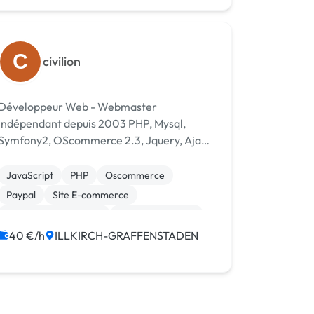
C
civilion
Développeur Web - Webmaster
Indépendant depuis 2003 PHP, Mysql,
Symfony2, OScommerce 2.3, Jquery, Ajax.
- Mise en place de site internet sur serveur
dédié - Intégration et adaptation
JavaScript
PHP
Oscommerce
code+graphisme - Mise en place,
Paypal
Site E-commerce
adaptation et amélioration d...
Système de paiement
CSS, HTML, XML
Création de site internet
40 €/h
ILLKIRCH-GRAFFENSTADEN
Développement spécifique
Gestion site web