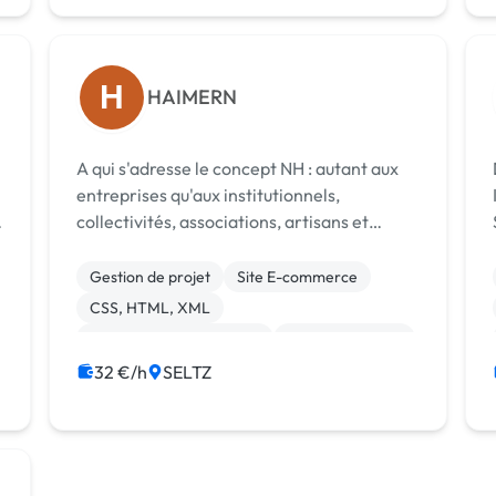
H
HAIMERN
A qui s'adresse le concept NH : autant aux
entreprises qu'aux institutionnels,
collectivités, associations, artisans et
commerçants... ! La flexibilité du procédé
permet d'atteindre des prix aussi attractifs
Gestion de projet
Site E-commerce
pour les petites structures que pour l...
CSS, HTML, XML
Création de site internet
Gestion site web
Site clé en main
WordPress
32 €/h
SELTZ
Charte graphique
Référencement, liens
Etude de marché