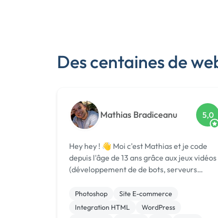
Des centaines de we
Mathias Bradiceanu
5,0
Hey hey ! 👋 Moi c'est Mathias et je code
depuis l'âge de 13 ans grâce aux jeux vidéos
(développement de de bots, serveurs
privés...) ! Suite à cela, j'ai décidé de
m'engager 3 années dans l'armée dans la
Photoshop
Site E-commerce
guerre électronique, une branche du
Integration HTML
WordPress
renseig...