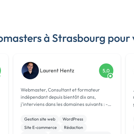
bmasters à Strasbourg pour 
Laurent Hentz
5,0
Webmaster, Consultant et formateur
indépendant depuis bientôt dix ans,
j'interviens dans les domaines suivants : -
Création et maintenance de sites
wordpress - Création de boutiques en ligne
Gestion site web
WordPress
avec Woocommerce et Wordpress -
Site E-commerce
Rédaction
Conseils, audit et in...