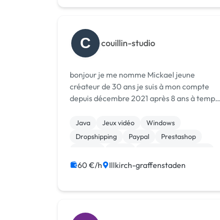
Site clé en main
WordPress
C
couillin-studio
bonjour je me nomme Mickael jeune
créateur de 30 ans je suis à mon compte
depuis décembre 2021 après 8 ans à temps
partiel de bons et loyaux services après des
[URL MASQUÉE] en tant que webmaster et
Java
Jeux vidéo
Windows
créateur de logo et le reste du temps je
Dropshipping
Paypal
Prestashop
tra...
Shopify
Stripe
Système de paiement
WooCommerce
60 €/h
Illkirch-graffenstaden