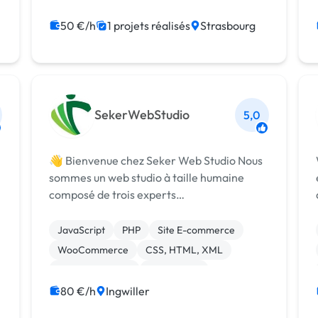
SEO / GEO
Création ou conversion ebook
50 €/h
1 projets réalisés
Strasbourg
SekerWebStudio
5,0
👋 Bienvenue chez Seker Web Studio Nous
sommes un web studio à taille humaine
composé de trois experts
complémentaires. Notre mission : créer des
sites WordPress performants, élégants et
JavaScript
PHP
Site E-commerce
t
bien référencés, avec un accompagnement
WooCommerce
CSS, HTML, XML
sur mesure. 👨‍💻...
Gestion site web
Web design
WordPress
SEO / GEO
80 €/h
Ingwiller