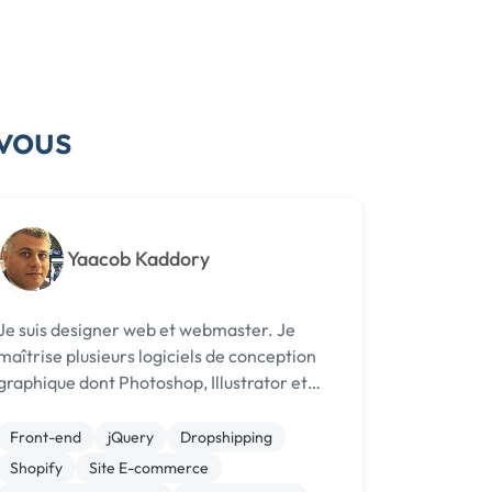
vous
Yaacob Kaddory
Je suis designer web et webmaster. Je
maîtrise plusieurs logiciels de conception
graphique dont Photoshop, Illustrator et
Indesign, les langages de programmation
HTML, CSS (responsive) et je connais
Front-end
jQuery
Dropshipping
(JQuery) ainsi que Wordpress (dont les sites
Shopify
Site E-commerce
d...