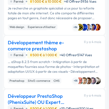
Fermé
1 000 € à 10 000 €
41 Offres
3936 Vues
Je recherche un graphiste spécialisé ui ux pour la refonte
totale de mon site internet. Ce site comporte différentes
pages en tout genre, il est donc nécessaire de proposer
différents templates pour s'adapter à tout type de …
Web design
Experience utilisateur
+36
Migration ou refonte de site
Développement thème e-
Il y a 4 mois
commerce prestashop
Fermé
500 € à 1 000 €
40 Offres
5147 Vues
… aShop 8.2.5 from scratch • Intégration à partir de
maquettes fournies sous forme de photos • Interprétation et
adaptation UI/UX à partir de ces visuels • Développement
front-end (HTML, CSS, JS) adapté aux standards e-
Prestashop
Site E-commerce
CMS
commerce • Intégration des …
+35
Développeur PrestaShop
Il y a 4 mois
(PhenixSuite) OU Expert
Migration CMS
Fermé
500 € à 1 000 €
35 Offres
4300 Vues