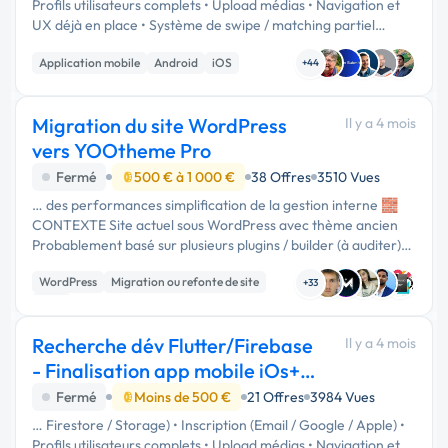
Profils utilisateurs complets • Upload médias • Navigation et
UX déjà en place • Système de swipe / matching partiel
existant 👉 L’application compile et fonctionne déjà. ⸻
Application mobile
Android
iOS
🎯 …
+44
Migration du site WordPress
Il y a 4 mois
vers YOOtheme Pro
Fermé
500 € à 1 000 €
38 Offres
3510 Vues
… des performances simplification de la gestion interne 🧱
CONTEXTE Site actuel sous WordPress avec thème ancien
Probablement basé sur plusieurs plugins / builder (à auditer)
Site média (articles, événements, contenus éditoriaux) 👉
WordPress
Migration ou refonte de site
Objectif : …
+33
CMS
Recherche dév Flutter/Firebase
Il y a 4 mois
- Finalisation app mobile iOs+
Android
Fermé
Moins de 500 €
21 Offres
3984 Vues
… Firestore / Storage) • Inscription (Email / Google / Apple) •
Profils utilisateurs complets • Upload médias • Navigation et