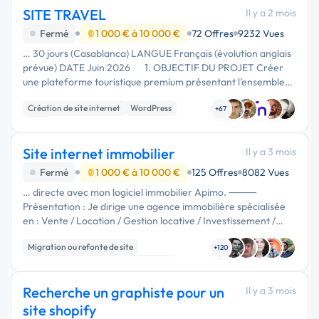
SITE TRAVEL
Il y a 2 mois
Fermé
1 000 € à 10 000 €
72 Offres
9232 Vues
… 30 jours (Casablanca) LANGUE Français (évolution anglais
prévue) DATE Juin 2026 1. OBJECTIF DU PROJET Créer
une plateforme touristique premium présentant l'ensemble
des départements français à travers leurs plus beaux villages,
Création de site internet
WordPress
…
+67
CMS
Site internet immobilier
Il y a 3 mois
Fermé
1 000 € à 10 000 €
125 Offres
8082 Vues
… directe avec mon logiciel immobilier Apimo. ⸻
Présentation : Je dirige une agence immobilière spécialisée
en : Vente / Location / Gestion locative / Investissement /
Immeubles / Terrains Secteurs principaux : * Bagnolet *
Migration ou refonte de site
Montreuil * …
+120
Création de site internet
WordPress
Recherche un graphiste pour un
Il y a 3 mois
site shopify