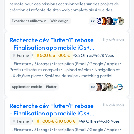
remote pour des missions occasionnelles sur des projets de
création et refonte de sites web complets ainsi que des
landing pages. Profil recherché Expérience UI/UX web (sites
Experience utilisateur
Web design
…
+33
Landing page
Recherche dév Flutter/Firebase
Il y a 4 mois
- Finalisation app mobile iOs+
Android
Fermé
500 € à 1 000 €
23 Offres
4678 Vues
… Firestore / Storage) • Inscription (Email / Google / Apple) •
Profils utilisateurs complets • Upload médias • Navigation et
UX déjà en place • Système de swipe / matching partiel
existant 👉 L’application compile et fonctionne déjà. ⸻
Application mobile
Flutter
🎯 …
+18
Développement spécifique
Recherche dév Flutter/Firebase
Il y a 4 mois
- Finalisation app mobile iOs+
Android
Fermé
1 000 € à 10 000 €
49 Offres
4536 Vues
… Firestore / Storage) • Inscription (Email / Google / Apple) •