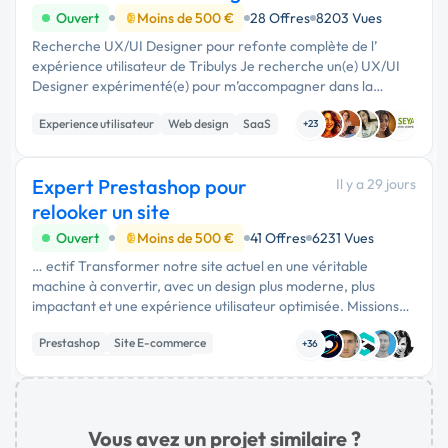
Ouvert
Moins de 500 €
28 Offres
8203 Vues
Recherche UX/UI Designer pour refonte complète de l’
expérience utilisateur de Tribulys Je recherche un(e) UX/UI
Designer expérimenté(e) pour m’accompagner dans la
refonte de l’interface visuelle et l’amélioration de
Experience utilisateur
Web design
SaaS
l’expérience utilisateur de …
+23
Expert Prestashop pour
Il y a 29 jours
relooker un site
Ouvert
Moins de 500 €
41 Offres
6231 Vues
… ectif Transformer notre site actuel en une véritable
machine à convertir, avec un design plus moderne, plus
impactant et une expérience utilisateur optimisée. Missions
Refonte graphique complète du site. Amélioration de
Prestashop
Site E-commerce
l'expérience …
+36
Migration ou refonte de site
Vous avez un projet similaire ?