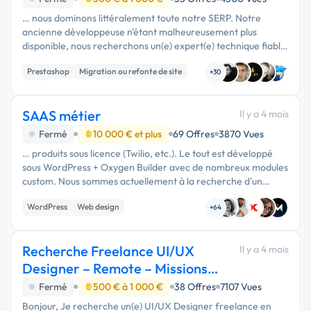
… nous dominons littéralement toute notre SERP. Notre
ancienne développeuse n'étant malheureusement plus
disponible, nous recherchons un(e) expert(e) technique fiable
sur le long terme pour reprendre le flambeau. L'objectif et les
Prestashop
Migration ou refonte de site
deux …
+30
CMS
SAAS métier
Il y a 4 mois
Fermé
10 000 € et plus
69 Offres
3870 Vues
… produits sous licence (Twilio, etc.). Le tout est développé
sous WordPress + Oxygen Builder avec de nombreux modules
custom. Nous sommes actuellement à la recherche d'un
partenaire pour Design global Expérience utilisateur (UX)
WordPress
Web design
Performances …
+64
Experience utilisateur
Recherche Freelance UI/UX
Il y a 4 mois
Designer – Remote – Missions
ponctuelles
Fermé
500 € à 1 000 €
38 Offres
7107 Vues
Bonjour, Je recherche un(e) UI/UX Designer freelance en