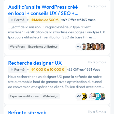
Audit d’un site WordPress créé
Il y a 5 mois
en local + conseils UX / SEO +
préparat
Fermé
Moins de 500 €
49 Offres
3163 Vues
… jectif de la mission : • regard extérieur type "client
mystère" • vérification de la structure des pages • analyse UX
(parcours utilisateur) • vérification SEO de base (titres,
structure Hn, cohérence) • conseils d’optimisation avant …
WordPress
Experience utilisateur
+44
SEO / GEO
Recherche designer UX
Il y a 5 mois
Fermé
1 000 € à 10 000 €
55 Offres
1961 Vues
Nous recherchons un designer UX pour la refonte de notre
site automobile haut de gamme avec optimisation du tunnel
de conversion et expérience client. En lien direct avec notre
équipe marketing ainsi que nos prestaires …
Experience utilisateur
Web design
+50
Migration ou refonte de site
Refonte site web
Il y a 5 mois