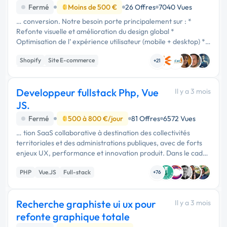
Fermé
Moins de 500 €
26 Offres
7040 Vues
… conversion. Notre besoin porte principalement sur : *
Refonte visuelle et amélioration du design global *
Optimisation de l’ expérience utilisateur (mobile + desktop) *
Création d’une identité visuelle élégante, moderne et
Shopify
Site E-commerce
premium * …
+21
Migration ou refonte de site
Developpeur fullstack Php, Vue
Il y a 3 mois
JS.
Fermé
500 à 800 €/jour
81 Offres
6572 Vues
… tion SaaS collaborative à destination des collectivités
territoriales et des administrations publiques, avec de forts
enjeux UX, performance et innovation produit. Dans le cadre
de l’évolution de notre plateforme, nous recherchons
PHP
Vue.JS
Full-stack
plusieurs …
+76
Recherche graphiste ui ux pour
Il y a 3 mois
refonte graphique totale