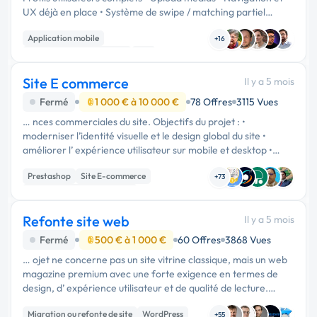
UX déjà en place • Système de swipe / matching partiel
existant 👉 L’application compile et fonctionne déjà. ⸻
Application mobile
🎯 …
+16
Développement spécifique
iOS
Site E commerce
Il y a 5 mois
Fermé
1 000 € à 10 000 €
78 Offres
3115 Vues
… nces commerciales du site. Objectifs du projet : •
moderniser l’identité visuelle et le design global du site •
améliorer l’ expérience utilisateur sur mobile et desktop •
fluidifier le parcours d’achat pour augmenter le taux de
Prestashop
Site E-commerce
conversion • …
+73
Migration ou refonte de site
Refonte site web
Il y a 5 mois
Fermé
500 € à 1 000 €
60 Offres
3868 Vues
… ojet ne concerne pas un site vitrine classique, mais un web
magazine premium avec une forte exigence en termes de
design, d’ expérience utilisateur et de qualité de lecture.
Objectif : créer un site inspiré des codes du “slow media”,
Migration ou refonte de site
WordPress
avec une …
+55