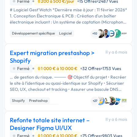
informatique
Fermé
200 à 500 €/jour
15 Offres
2487 Vues
# Logiciel Gest'Watch *Dernière mise à jour : 11 février 2026*
1. Conception Électronique & PCB : Création d'un boîtier
électronique incluant : Un système de captation (Microphone
haute précision pour pendulerie et Caméra). Un identifiant
Développement spécifique
Logiciel
(ID...
+10
Base de données
Expert migration prestashop >
Il y a 6 mois
Shopify
Fermé
1 000 € à 10 000 €
32 Offres
1753 Vues
… de gestion du risque. ⸻ 🎯 Objectif du projet • Recréer
le site à l’identique ou quasi-identique sur Shopify • Sécuriser
SEO, UX, checkout et tracking • Assurer une bascule DNS
réversible (rollback possible) • Zéro expérimentation inutile
Shopify
Prestashop
⸻ 🧩 …
+27
Migration ou refonte de site
Refonte totale site internet –
Il y a 6 mois
Designer Figma UI/UX
Fermé
1 000 € à 10 000 €
75 Offres
9803 Vues