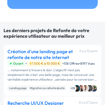
Les derniers projets de Refonte de votre
expérience utilisateur au meilleur prix
Création d'une landing page et
Il y a 12 jours
refonte de notre site internet
Ouvert
1 000 € à 10 000 €
138 Offres
8197 Vues
… notamment à travers le don. L'objectif n'est pas
simplement de créer une belle page, mais de concevoir une
véritable expérience utilisateur , pensée pour la conversion et
répondant aux standards actuels du web. La landing page
Landing page
Migration ou refonte de site
devra …
+133
Web design
Recherche UI/UX Designer
Il y a 27 jours