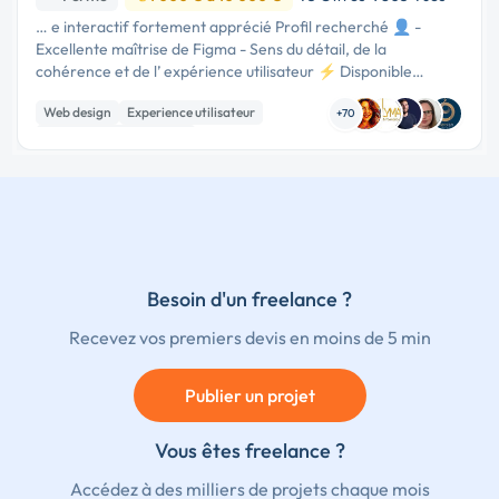
… e interactif fortement apprécié Profil recherché 👤 -
Excellente maîtrise de Figma - Sens du détail, de la
cohérence et de l’ expérience utilisateur ⚡ Disponible
immédiatement ou très rapidement - Autonome, fiable,
Web design
Experience utilisateur
expérimenté - Envie de …
+70
Création de site internet
Besoin d'un freelance ?
Recevez vos premiers devis en moins de 5 min
Publier un projet
Vous êtes freelance ?
Accédez à des milliers de projets chaque mois