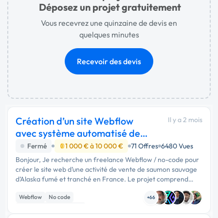
Déposez un projet gratuitement
Vous recevrez une quinzaine de devis en
quelques minutes
Recevoir des devis
Création d’un site Webflow
Il y a 2 mois
avec système automatisé de
commandes groupé
Fermé
1 000 € à 10 000 €
71 Offres
6480 Vues
Bonjour, Je recherche un freelance Webflow / no-code pour
créer le site web d’une activité de vente de saumon sauvage
d’Alaska fumé et tranché en France. Le projet comprend
deux volets : 1. un site vitrine professionnel et premium ; 2. un
Webflow
No code
système …
+66
Création de site internet