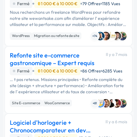
site wewan
Fermé
1 000 € à 10 000 €
79 Offres
1185 Vues
Nous recherchons un freelance WordPress pour refondre
notre site wewantsake.com afin d’améliorer l’ expérience
utilisateur et la performance sur mobile. Objectifs : Améliorer
la navigation et l’UX pour rendre le site plus clair et agréable.
WordPress
Migration ou refonte de site
…
+74
WooCommerce
Refonte site e-commerce
Il y a 7 mois
gastronomique – Expert requis
Fermé
1 000 € à 10 000 €
86 Offres
6285 Vues
… t pas retenus. Missions principales • Refonte complète du
site (design + structure + performance) • Amélioration forte
de l’ expérience utilisateur et du taux de conversion •
Optimisation SEO avancée (technique + contenu) • Mise en
Site E-commerce
WooCommerce
valeur des …
+81
WordPress
Logiciel d'horlogerie +
Il y a 6 mois
Chronocomparateur en dev