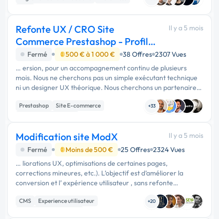
CMS
Refonte UX / CRO Site
Il y a 5 mois
Commerce Prestashop - Profil
Commerçant / Dev
Fermé
500 € à 1 000 €
38 Offres
2307 Vues
… ersion, pour un accompagnement continu de plusieurs
mois. Nous ne cherchons pas un simple exécutant technique
ni un designer UX théorique. Nous cherchons un partenaire
commercial qui pense en commerçant et qui s'engage sur des
Prestashop
Site E-commerce
résultats …
+33
Experience utilisateur
Modification site ModX
Il y a 5 mois
Fermé
Moins de 500 €
25 Offres
2324 Vues
… liorations UX, optimisations de certaines pages,
corrections mineures, etc.). L’objectif est d’améliorer la
conversion et l’ expérience utilisateur , sans refonte
complète. Ma priorité principale serait d’intégrer un module /
CMS
Experience utilisateur
menu de …
+20
Modules et composants