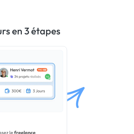
urs en 3 étapes
ssez le
freelance