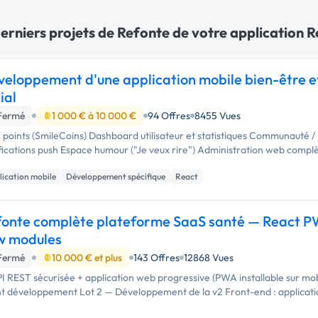
erniers projets de Refonte de votre application R
eloppement d'une application mobile bien-être e
ial
Fermé
1 000 € à 10 000 €
94 Offres
8455 Vues
 points (SmileCoins) Dashboard utilisateur et statistiques Communauté /
fications push Espace humour ("Je veux rire") Administration web complè
lication mobile
Développement spécifique
React
fonte complète plateforme SaaS santé — React P
w modules
Fermé
10 000 € et plus
143 Offres
12868 Vues
I REST sécurisée + application web progressive (PWA installable sur mob
t développement Lot 2 — Développement de la v2 Front-end : applicatio