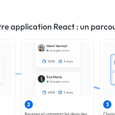
re application React : un parco
2
3
Recevez et comparez les devis des
Choisi