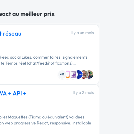
eact au meilleur prix
t réseau
Il y a un mois
 Feed social Likes, commentaires, signalements
te Temps réel (chat/feed/notifications) …
+89
WA + API +
Il y a 2 mois
ile) Maquettes (Figma ou équivalent) validées
n web progressive React, responsive, installable