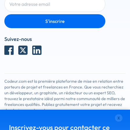
S'inscrire
Suivez-nous
Codeur.com est la première plateforme de mise en relation entre
x
porteurs de projet et freelances en France. Que vous recherchiez
Inscrivez-vous pour contacter ce
un développeur, un graphiste, un rédacteur ou un expert SEO,
trouvez le prestataire idéal parmi notre communauté de milliers de
client
freelances qualifiés. Publiez gratuitement votre projet et recevez
Chaque jour, des centaines de clients utilisent Codeur.com pour
des devis en quelques heures.
trouver un prestataire. Créez votre compte dès maintenant,
remplissez votre profil et trouvez de nouveaux clients.
Mentions légales
Politique de confidentialité
CGU