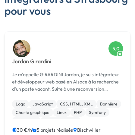
pour vous
5,0
Jordan Girardini
Je m'appelle GIRARDINI Jordan, je suis intégrateur
et développeur web basé en Alsace à la recherche
d'un poste vacant. Suite à une reconversion
professionnelle, j'ai décidé de me lancer dans le
milieu qui me passionne, le web. Curieux, créatif ...
Logo
JavaScript
CSS, HTML, XML
Bannière
Charte graphique
Linux
PHP
Symfony
Prestashop
Site E-commerce
30 €/h
5 projets réalisés
Bischwiller