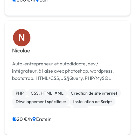
N
Nicolae
Auto-entrepreneur et autodidacte, dev /
intégrateur, à l'aise avec photoshop, wordpress,
bootstrap. HTML/CSS, JS/jQuery, PHP/MySQL
PHP
CSS, HTML, XML
Création de site internet
Développement spécifique
Installation de Script
Migration ou refonte de site
SaaS
Site clé en main
Web
WordPress
20 €/h
Erstein