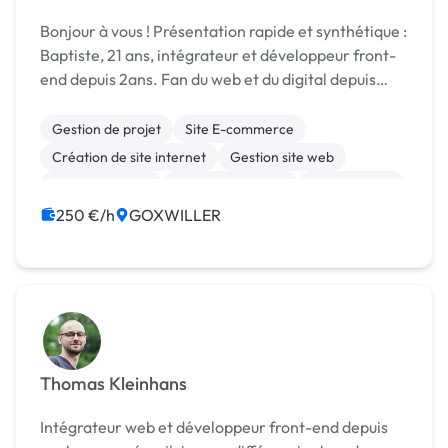
Bonjour à vous ! Présentation rapide et synthétique :
Baptiste, 21 ans, intégrateur et développeur front-
end depuis 2ans. Fan du web et du digital depuis
mon adolescence, je me suis donc orienté vers des
études et un métier du domaine, à savoi...
Gestion de projet
Site E-commerce
Création de site internet
Gestion site web
Site clé en main
Charte graphique
Mise en page
250 €/h
GOXWILLER
Thomas Kleinhans
Intégrateur web et développeur front-end depuis