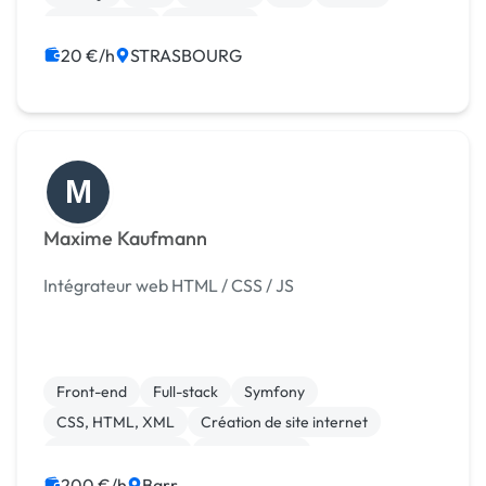
Dropshipping
Mangopay
20 €/h
STRASBOURG
M
Maxime Kaufmann
Intégrateur web HTML / CSS / JS
Front-end
Full-stack
Symfony
CSS, HTML, XML
Création de site internet
Integration HTML
Landing page
Migration ou refonte de site
200 €/h
Barr