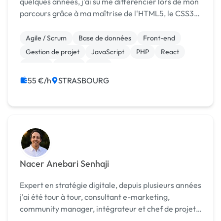
quelques années, j'ai su me différencier lors de mon
parcours grâce à ma maîtrise de l'HTML5, le CSS3,
le Javascript ou encore différents outils de design.
J'ai travaillé plusieurs années sur des ...
Agile / Scrum
Base de données
Front-end
Gestion de projet
JavaScript
PHP
React
Vue.JS
jQuery
CMS
55 €/h
STRASBOURG
Nacer Anebari Senhaji
Expert en stratégie digitale, depuis plusieurs années
j'ai été tour à tour, consultant e-marketing,
community manager, intégrateur et chef de projet.
Une expérience qui me permettent d'appréhender