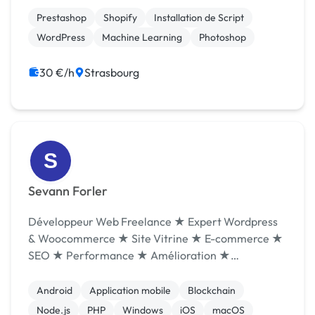
le
Prestashop
Shopify
Installation de Script
WordPress
Machine Learning
Photoshop
30 €/h
Strasbourg
S
Sevann Forler
Développeur Web Freelance ★ Expert Wordpress
& Woocommerce ★ Site Vitrine ★ E-commerce ★
SEO ★ Performance ★ Amélioration ★
Maintenance ★ Intégrateur ★ HTML - CSS - PHP -
JS - MYSQL ★ Développeur Web Freelance depuis
Android
Application mobile
Blockchain
2017. Je travaille princ...
Node.js
PHP
Windows
iOS
macOS