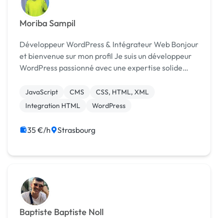
Moriba Sampil
Développeur WordPress & Intégrateur Web Bonjour
et bienvenue sur mon profil Je suis un développeur
WordPress passionné avec une expertise solide
dans la création de sites web dynamiques et
fonctionnels. Mon objectif est de fournir des solut...
JavaScript
CMS
CSS, HTML, XML
Integration HTML
WordPress
35 €/h
Strasbourg
Baptiste Baptiste Noll