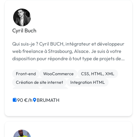
Cyril Buch
Qui suis-je ? Cyril BUCH, intégrateur et développeur
web freelance à Strasbourg, Alsace. Je suis à votre
disposition pour répondre à tout type de projets de
création de sites internet vitrine, e-commerce ou
de développement spécifique. Passionn...
Front-end
WooCommerce
CSS, HTML, XML
Création de site internet
Integration HTML
WordPress
Photoshop
90 €/h
BRUMATH