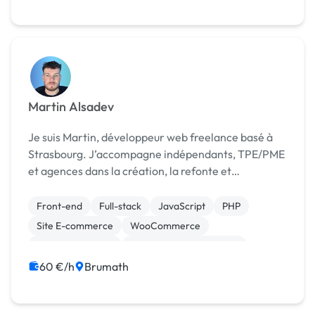
Martin Alsadev
Je suis Martin, développeur web freelance basé à
Strasbourg. J’accompagne indépendants, TPE/PME
et agences dans la création, la refonte et
l’optimisation de sites WordPress et
WooCommerce sur-mesure.
Front-end
Full-stack
JavaScript
PHP
Site E-commerce
WooCommerce
CSS, HTML, XML
Création de site internet
Gestion site web
Integration HTML
60 €/h
Brumath