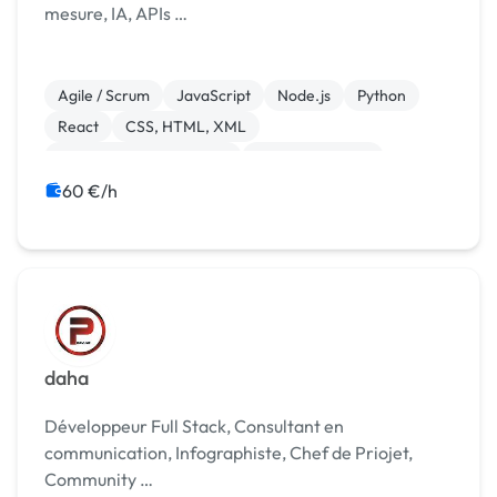
mesure, IA, APIs …
Agile / Scrum
JavaScript
Node.js
Python
React
CSS, HTML, XML
Création de site internet
Gestion site web
Migration ou refonte de site
Web design
60 €/h
daha
Développeur Full Stack, Consultant en
communication, Infographiste, Chef de Priojet,
Community …