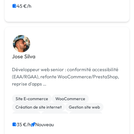
45 €/h
Jose Silva
Développeur web senior : conformité accessibilité
(EAA/RGAA), refonte WooCommerce/PrestaShop,
reprise d'apps …
Site E-commerce
WooCommerce
Création de site internet
Gestion site web
Web design
WordPress
Web Analytics
Logiciel
Progiciels
35 €/h
Nouveau