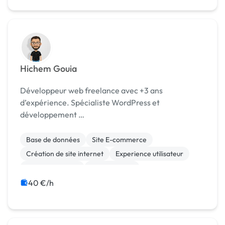
Hichem Gouia
Développeur web freelance avec +3 ans
d’expérience. Spécialiste WordPress et
développement …
Base de données
Site E-commerce
Création de site internet
Experience utilisateur
Gestion site web
Landing page
Migration ou refonte de site
Site clé en main
40 €/h
Web design
WordPress