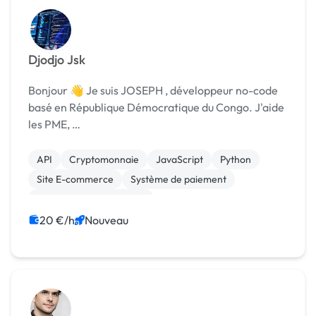
Djodjo Jsk
Bonjour 👋 Je suis JOSEPH , développeur no-code
basé en République Démocratique du Congo. J'aide
les PME, …
API
Cryptomonnaie
JavaScript
Python
Site E-commerce
Système de paiement
Création de site internet
Développement spécifique
Experience utilisateur
20 €/h
Nouveau
Landing page