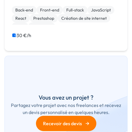
Back-end
Front-end
Full-stack
JavaScript
React
Prestashop
Création de site internet
Logo
Photoshop
Print (flyer, plaquette, affiche...)
30 €/h
Vous avez un projet ?
Partagez votre projet avec nos freelances et recevez
un devis personnalisé en quelques heures.
→
Recevoir des devis