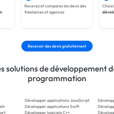
Recevez et comparez les devis des
Choisi
n
freelances et agences
dével
Recevoir des devis gratuitement
es solutions de développement d
programmation
Développer applications JavaScript
Développ
ash
Développer applications Swift
Développ
art
Développer logiciels C++
Dévelop