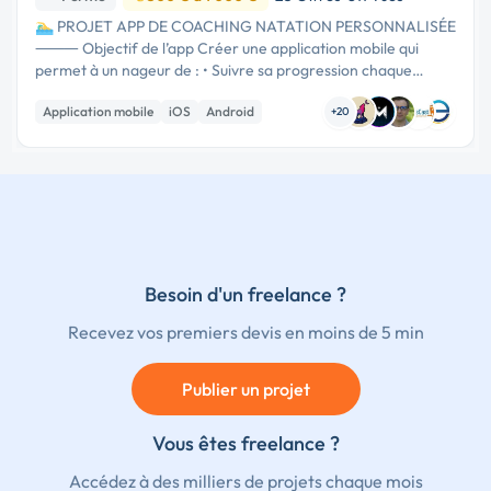
🏊‍♂️ PROJET APP DE COACHING NATATION PERSONNALISÉE
⸻ Objectif de l’app Créer une application mobile qui
permet à un nageur de : • Suivre sa progression chaque
semaine • Recevoir des séances personnalisées selon son
Application mobile
iOS
Android
niveau, ses objectifs, et s...
+20
Besoin d'un freelance ?
Recevez vos premiers devis en moins de 5 min
Publier un projet
Vous êtes freelance ?
Accédez à des milliers de projets chaque mois