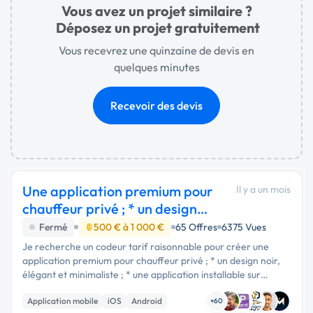
Vous avez un projet similaire ?
Déposez un projet gratuitement
Vous recevrez une quinzaine de devis en
quelques minutes
Recevoir des devis
Une application premium pour
Il y a un mois
chauffeur privé ; * un design
noir, é
Fermé
500 € à 1 000 €
65 Offres
6375 Vues
Je recherche un codeur tarif raisonnable pour créer une
application premium pour chauffeur privé ; * un design noir,
élégant et minimaliste ; * une application installable sur
iPhone et Android ; * réservation en quelques clics ; * compte
Application mobile
iOS
Android
client ; …
+60