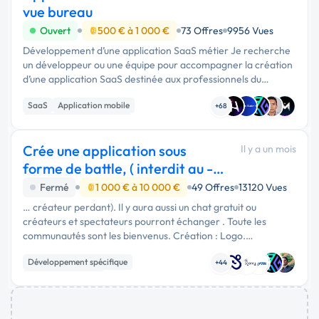
vue bureau
Ouvert
500 € à 1 000 €
73 Offres
9956 Vues
Développement d’une application SaaS métier Je recherche
un développeur ou une équipe pour accompagner la création
d’une application SaaS destinée aux professionnels du
secteur funéraire. Le projet vise à simplifier la coordination
SaaS
Application mobile
opérationnell...
+68
Développement spécifique
Crée une application sous
Il y a un mois
forme de battle, ( interdit au -
18 ans )
Fermé
1 000 € à 10 000 €
49 Offres
13120 Vues
… créateur perdant). Il y aura aussi un chat gratuit ou
créateurs et spectateurs pourront échanger . Toute les
communautés sont les bienvenus. Création : Logo.
Application sur: Site internet Android iPhone. Création des
Développement spécifique
conditions générales …
+44
Application mobile
Création de site internet