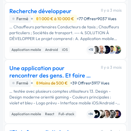
Recherche développeur
Il y a 3 mois
Fermé
1 000 € à 10 000 €
77 Offres
9037 Vues
… Chauffeurs partenaires Conducteurs de taxis ; Chauffeurs
particuliers ; Sociétés de transport. --- 4. SOLUTION À
DÉVELOPPER Le projet comprend : A. Application mobile
client Disponible sur : Android ; iPhone (iOS). B. Application
Application mobile
Android
iOS
mobile …
+72
Une application pour
Il y a 3 mois
rencontrer des gens. Et faire du
gaming avec eux.
Fermé
Moins de 500 €
39 Offres
3917 Vues
… testée avec plusieurs comptes utilisateurs 13. Design -
Design moderne orienté gaming - Couleurs principales :
violet et bleu - Logo prévu - Interface mobile iOS/Android -
Application testée sur iPhone, Android et PC en local avec
Application mobile
React
Full-stack
backend connecté
+34