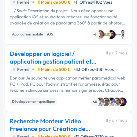
Fermé
Moins de 500 €
11 Offres
1102 Vues
… / Swift Description du projet : Nous développons une
application iOS et souhaitons intégrer une fonctionnalité
avancée de création de panorama 360° à partir de photos
prises successivement avec un iPhone. Le principe attendu
Application mobile
iOS
est le suivant : …
+6
Développement spécifique
Développer un logiciel /
Il y a 7 mois
application gestion patient et
clinique.
Fermé
Moins de 500 €
33 Offres
3181 Vues
Bonjour Je souhaite une application métier paramédical web
PC + iPad. PC pour l’administratif et l’anamnèse, iPad pour
l’examen clinique sur dessins humains génériques. Chaque
point osseux a 3 états (aligné / gauche / droite) et certaines
Développement spécifique
stru...
+28
Application mobile
iOS
Recherche Monteur Vidéo
Il y a 7 mois
Freelance pour Création de
Vidéos Produits E-c
Fermé
Moins de 500 €
12 Offres
2710 Vues