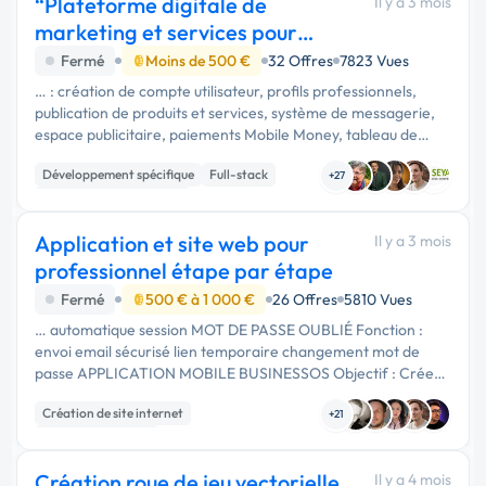
“Plateforme digitale de
Il y a 3 mois
marketing et services pour
entreprises africai
Fermé
Moins de 500 €
32 Offres
7823 Vues
… : création de compte utilisateur, profils professionnels,
publication de produits et services, système de messagerie,
espace publicitaire, paiements Mobile Money, tableau de
bord administrateur, notifications, abonnements premium,
Développement spécifique
Full-stack
application …
+27
Création de site internet
Application et site web pour
Il y a 3 mois
professionnel étape par étape
Fermé
500 € à 1 000 €
26 Offres
5810 Vues
… automatique session MOT DE PASSE OUBLIÉ Fonction :
envoi email sécurisé lien temporaire changement mot de
passe APPLICATION MOBILE BUSINESSOS Objectif : Créer
l’application mobile officielle BusinessOS. Compatible :
Création de site internet
Android iPhone FONCTIONS …
+21
Application mobile
Développement spécifique
Création roue de jeu vectorielle
Il y a 4 mois