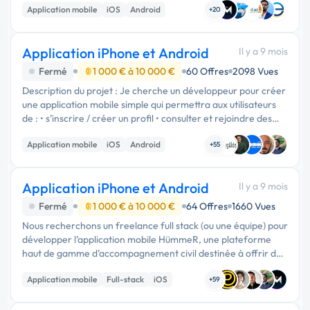
Application mobile
iOS
Android
+20
Application iPhone et Android
Il y a 9 mois
Fermé
1 000 € à 10 000 €
60 Offres
2098 Vues
Description du projet : Je cherche un développeur pour créer
une application mobile simple qui permettra aux utilisateurs
de : • s’inscrire / créer un profil • consulter et rejoindre des
défis ou matchs • payer une participation (paiement en li...
Application mobile
iOS
Android
+55
Application iPhone et Android
Il y a 9 mois
Fermé
1 000 € à 10 000 €
64 Offres
1660 Vues
Nous recherchons un freelance full stack (ou une équipe) pour
développer l’application mobile HümmeR, une plateforme
haut de gamme d’accompagnement civil destinée à offrir de
la sérénité lors des déplacements (type Uber, mais pour la
Application mobile
Full-stack
iOS
tranquillité ...
+59