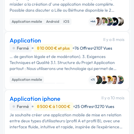
m'aider a la création d' une application mobile complète.
Possible dans discuter a Lille ou Béthune disponible le 2
janvier. Je souhaite en 1 er lieu avoir des informations sur un
Application mobile
Android
iOS
c...
+44
Application
Il y a 8 mois
Fermé
10 000 € et plus
76 Offres
2107 Vues
… de gestion légale et de modération). 3. Exigences
Techniques et Qualité 3.1. Structure du Projet Application
partout : Nous utiliserons une technologie qui permet de
construire l'application pour Android et iPhone en même
Application mobile
temps. …
+71
Développement spécifique
API
Application iphone
Il y a 10 mois
Fermé
500 € à 1 000 €
25 Offres
3270 Vues
Je souhaite créer une application mobile de mise en relation
entre deux types d’utilisateurs (profil A et profil B), avec une
interface fluide, intuitive et rapide, inspirée de l’expérience
utilisateur de Tinder. L’application doit permettre à ch...