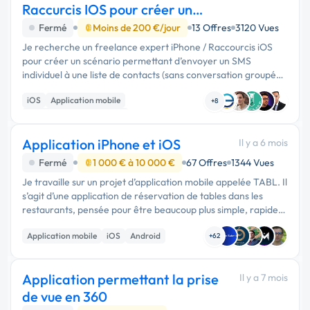
Raccurcis IOS pour créer un
scenario
Fermé
Moins de 200 €/jour
13 Offres
3120 Vues
Je recherche un freelance expert iPhone / Raccourcis iOS
pour créer un scénario permettant d’envoyer un SMS
individuel à une liste de contacts (sans conversation groupée).
Objectifs : Envoi du même message / MMS à plusieurs …
iOS
Application mobile
+8
Développement spécifique
Application iPhone et iOS
Il y a 6 mois
Fermé
1 000 € à 10 000 €
67 Offres
1344 Vues
Je travaille sur un projet d’application mobile appelée TABL. Il
s’agit d’une application de réservation de tables dans les
restaurants, pensée pour être beaucoup plus simple, rapide
et agréable à utiliser que les plateformes existantes. L’idée
Application mobile
iOS
Android
n’...
+62
Application permettant la prise
Il y a 7 mois
de vue en 360