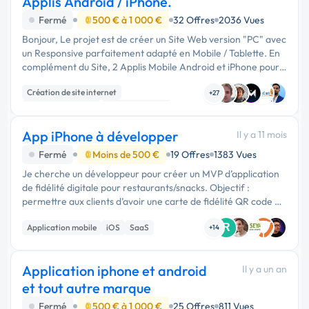
Applis Android / iPhone.
Fermé
500 € à 1 000 €
32 Offres
2036 Vues
Bonjour, Le projet est de créer un Site Web version "PC" avec
un Responsive parfaitement adapté en Mobile / Tablette. En
complément du Site, 2 Applis Mobile Android et iPhone pour
proposer un Package complet. Base de données pour gérer
Création de site internet
…
+27
Application mobile
Base de données
App iPhone à développer
Il y a 11 mois
Fermé
Moins de 500 €
19 Offres
1383 Vues
Je cherche un développeur pour créer un MVP d’application
de fidélité digitale pour restaurants/snacks. Objectif :
permettre aux clients d’avoir une carte de fidélité QR code et
aux commerçants de gérer leurs points/récompenses via une
R
Application mobile
iOS
SaaS
interface ...
+14
Application iphone et android
Il y a un an
et tout autre marque
Fermé
500 € à 1 000 €
25 Offres
811 Vues