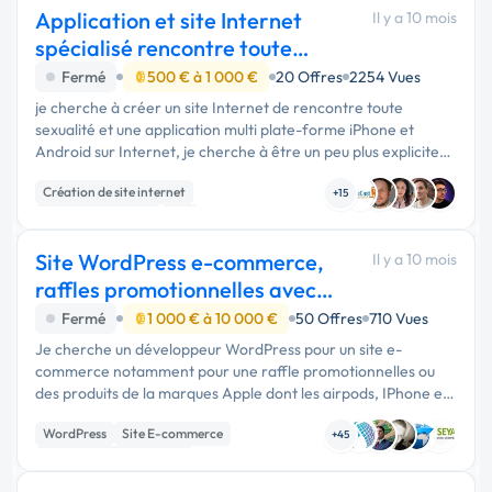
Application et site Internet
Il y a 10 mois
spécialisé rencontre toute
sexualité
Fermé
500 € à 1 000 €
20 Offres
2254 Vues
je cherche à créer un site Internet de rencontre toute
sexualité et une application multi plate-forme iPhone et
Android sur Internet, je cherche à être un peu plus explicite
sur internet : genre lespompeurs.com et Grindr mais en plus
Création de site internet
fonctionnel …
+15
Application mobile
iOS
Site WordPress e-commerce,
Il y a 10 mois
raffles promotionnelles avec
option payante
Fermé
1 000 € à 10 000 €
50 Offres
710 Vues
Je cherche un développeur WordPress pour un site e-
commerce notamment pour une raffle promotionnelles ou
des produits de la marques Apple dont les airpods, IPhone et
MacBook seront proposés chaque semaine avec une option
WordPress
Site E-commerce
gratuite et payantes avec …
+45
Création de site internet