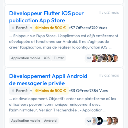
Développeur Flutter iOS pour
Il y a 2 mois
publication App Store
Fermé
Moins de 500 €
37 Offres
6749 Vues
… Shippeur sur l’App Store. L’application est déjà entièrement
développée et fonctionne sur Android. Il ne s’agit pas de
créer l’application, mais de réaliser la configuration iOS,
effectuer les tests sur iPhone, corriger les éventuels
Application mobile
iOS
Flutter
problèmes …
+32
Développement Appli Android
Il y a 2 mois
de messagerie privée
Fermé
Moins de 500 €
33 Offres
7884 Vues
… de développement. Objectif : créer une plateforme où les
utilisateurs peuvent communiquer uniquement avec
l'administrateur. Version 1 recherchée : - Application
Android. - Accès via navigateur web pour les utilisateurs
Application mobile
Android
iPhone. - Inscription …
+28
Développement spécifique