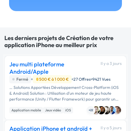
Les derniers projets de Création de votre
application iPhone au meilleur prix
Jeu multi plateforme
Il y a 3 jours
Android/Apple
Fermé
500 € à 1 000 €
27 Offres
9421 Vues
… Solutions Apportées Développement Cross-Platform (iOS
& Android) Solution : Utilisation d'un moteur de jeu haute
performance (Unity / Flutter Framework) pour garantir un
taux de rafraîchissement à 60 FPS sur iPhone et
Application mobile
Jeux vidéo
iOS
smartphones …
+22
Application iPhone et androïd +
Il y a 5 jours