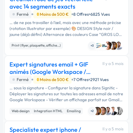
avec 14 segments exacts
Fermé
Moins de 500 €
8 Offres
6825 Vues
… de ne pas travailler à l’œil, mais avec une méthode précise
(rotation Illustrator par exemple) 🎨 DESIGN Style noir /
jaune (déjà défini) Alternance des couleurs Case “GROS LOT”
avec iPhone Texte déjà défini (simple et homogène) Centre
Print (flyer, plaquette, affiche...)
de la …
+3
Charte graphique
Logo
Expert signatures email + GIF
Il y a 5 mois
animés (Google Workspace /
Signitic)
Fermé
Moins de 500 €
7 Offres
2921 Vues
… sous la signature - Configurer la signature dans Signitic -
Déployer les signatures sur toutes les adresses email de notre
Google Workspace - Vérifier un affichage parfait sur Gmail,
Mac, iPhone et principaux clients email Conseil attendu sur …
Web design
Integration HTML
Emailing
+2
Specialiste expert iphone /
Il y a 5 mois