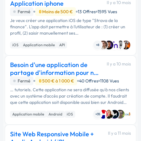
Application iphone
Il y a 10 mois
Fermé
Moins de 500 €
13 Offres
1595 Vues
Je veux créer une application iOS de type "Strava de la
finance". L’app doit permettre à l’utilisateur de : (1) créer un
profil, (2) saisir manuellement ses
comptes/placements/crypto pour avoir un suivi de son
iOS
Application mobile
API
patrimoine et de ses objectifs, (3) a...
+8
Besoin d'une application de
Il y a 10 mois
partage d'information pour nos
clients.
Fermé
500 € à 1 000 €
40 Offres
1108 Vues
… tutoriels. Cette application ne sera diffusée qu'à nos clients
avec un système d'accès par création de compte. Il faudrait
que cette application soit disponible aussi bien sur Android
que sur iPhone.
Application mobile
Android
iOS
+35
Site Web Responsive Mobile +
Il y a 11 mois