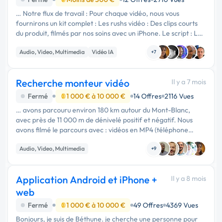
… Notre flux de travail : Pour chaque vidéo, nous vous
fournirons un kit complet : Les rushs vidéo : Des clips courts
du produit, filmés par nos soins avec un iPhone. Le script : Le
texte listant les avantages clés du produit. L'accès à notre …
Audio, Video, Multimedia
Vidéo IA
+7
Recherche monteur vidéo
Il y a 7 mois
Fermé
1 000 € à 10 000 €
14 Offres
2116 Vues
… avons parcouru environ 180 km autour du Mont-Blanc,
avec près de 11 000 m de dénivelé positif et négatif. Nous
avons filmé le parcours avec : vidéos en MP4 (téléphone
Iphone 16) images drone vlogs (deux points de vue) photos
Audio, Video, Multimedia
haute qualité …
+9
Application Android et iPhone +
Il y a 8 mois
web
Fermé
1 000 € à 10 000 €
49 Offres
4369 Vues
Bonjours, je suis de Béthune. je cherche une personne pour