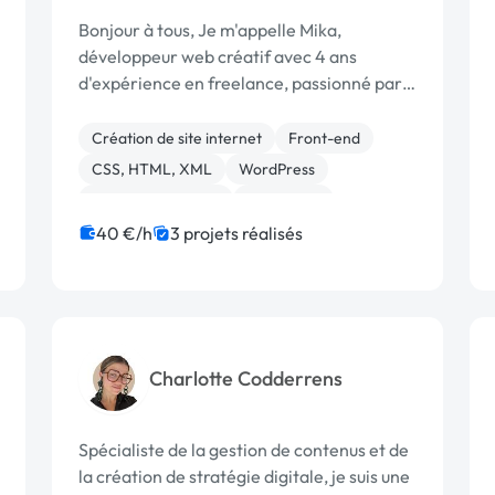
Bonjour à tous, Je m'appelle Mika,
développeur web créatif avec 4 ans
d'expérience en freelance, passionné par
le design et l'innovation digitale. J'ai la
chance de faire partie d'un collectif de
Création de site internet
Front-end
freelances talentueux, comprenant une
CSS, HTML, XML
WordPress
graphiste,...
Application mobile
JavaScript
Site E-commerce
Integration HTML
40 €/h
3 projets réalisés
Landing page
Migration ou refonte de site
Charlotte Codderrens
Spécialiste de la gestion de contenus et de
la création de stratégie digitale, je suis une