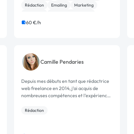
définis vos roadmaps, je d...
Rédaction
Emailing
Marketing
Netlinking
Référencement, liens
SEO / GEO
Communication
Formation
60 €/h
Camille Pendaries
Depuis mes débuts en tant que rédactrice
web freelance en 2014, j’ai acquis de
nombreuses compétences et l’expérience
nécessaire pour vous proposer mes
services, en tant que content manager
Rédaction
SEO. L’analyse sémantique, la gestion
d'une équipe de r...