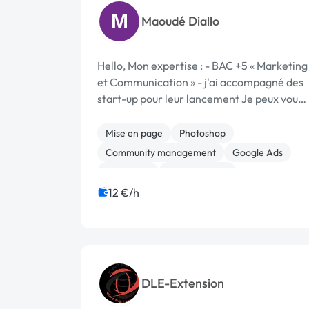
M
Maoudé Diallo
Hello, Mon expertise : - BAC +5 « Marketing
et Communication » - j'ai accompagné des
start-up pour leur lancement Je peux vous
aider pour : - Community manager -
animation des réseaux sociaux - Content
Mise en page
Photoshop
manager - création de conten...
Community management
Google Ads
Marketing
Web Analytics
Assistant virtuel
Communication
12 €/h
Etude de marché
DLE-Extension