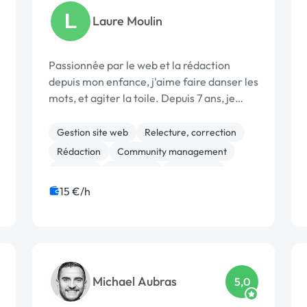
L
Laure Moulin
Passionnée par le web et la rédaction
depuis mon enfance, j'aime faire danser les
mots, et agiter la toile. Depuis 7 ans, je
travaille en tant que content manager
dans une société, m'occupant des articles
Gestion site web
Relecture, correction
de sites, des réseaux sociaux, des email...
Rédaction
Community management
Emailing
Marketing
SEO / GEO
15 €/h
Michael Aubras
5,0