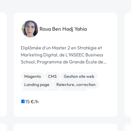
Roua Ben Hadj Yahia
Diplômée d'un Master 2 en Stratégie et
Marketing Digital, de L'INSEEC Business
School, Programme de Grande École de
Commerce. J'ai travaillé en tant que
Rédactrice Web, Chargée du SEO+SEA,
Magento
CMS
Gestion site web
Content Manager & Community Manager
Landing page
Relecture, correction
dans une entrepris...
Rédaction
Wix
WordPress
ChatGPT
Audio, Video, Multimedia
15 €/h