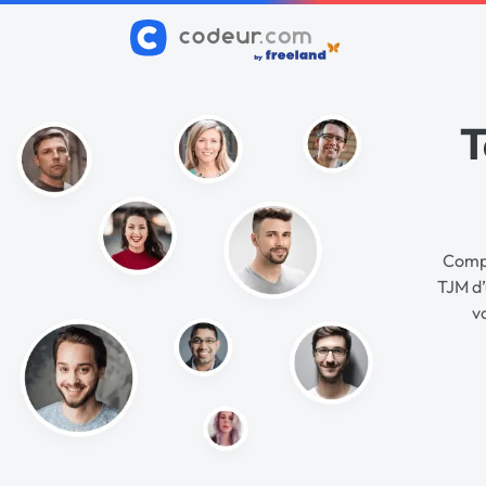
T
Compa
TJM d’
v