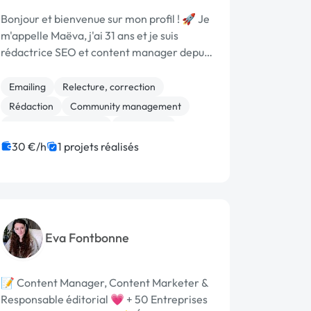
Bonjour et bienvenue sur mon profil ! 🚀 Je
m'appelle Maëva, j'ai 31 ans et je suis
rédactrice SEO et content manager depuis
2016. 💻 Après une expérience en agence
de webmarketing pendant 7 ans, je me suis
Emailing
Relecture, correction
mise à mon compte afin d'apporter m...
Rédaction
Community management
Référencement, liens
SEO / GEO
30 €/h
1 projets réalisés
Eva Fontbonne
📝 Content Manager, Content Marketer &
Responsable éditorial 💗 + 50 Entreprises