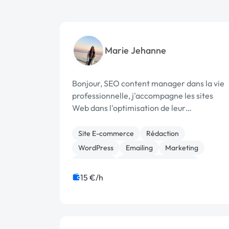
Marie Jehanne
Bonjour, SEO content manager dans la vie
professionnelle, j'accompagne les sites
Web dans l'optimisation de leur
référencement, que vous partiez de zéro ou
que vous souhaitiez améliorer l'existant. Au
Site E-commerce
Rédaction
plaisir !
WordPress
Emailing
Marketing
Netlinking
Référencement, liens
SEO / GEO
Web Analytics
15 €/h
Communication