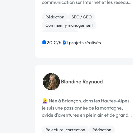
communication sur Internet et les réseaux
sociaux et vos contenus rédactionnels et
visuels ? En tant que content manager,
Rédaction
SEO / GEO
rédactrice web SEO, social media manager
Community management
et com...
Assistant virtuel
20 €/h
1 projets réalisés
Blandine Reynaud
👱‍♀️ Née à Briançon, dans les Hautes-Alpes,
je suis une passionnée de la montagne,
avide d'aventures en plein air et de grands
espaces. Mon amour pour la nature se
reflète dans mes photographies, capturant
Relecture, correction
Rédaction