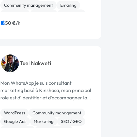
J'aide des marques innovantes et ayan...
Community management
Emailing
Google Ads
Marketing
SEO / GEO
Web Analytics
CRM
Communication
50 €/h
Etude de marché
Tuel Nakweti
Mon WhatsApp je suis consultant
marketing basé à Kinshasa, mon principal
rôle est d'identifier et d'accompagner la
création de solutions numériques pour les
entreprises et structure : Gestion et
WordPress
Community management
création site web, mise en place de
Google Ads
Marketing
SEO / GEO
solutions e-...
Web Analytics
Communication