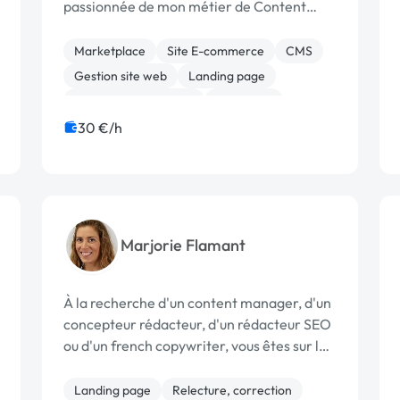
passionnée de mon métier de Content
Manager. Je propose différents services en
fonction de vos besoins 👇 📣 Social Media
Marketplace
Site E-commerce
CMS
Management Audit de vos réseaux...
Gestion site web
Landing page
Relecture, correction
Rédaction
WordPress
Audio, Video, Multimedia
30 €/h
Bannière
Marjorie Flamant
À la recherche d'un content manager, d'un
concepteur rédacteur, d'un rédacteur SEO
ou d'un french copywriter, vous êtes sur le
bon profil : En plus de savoir écrire ;-) je
réfléchis à votre stratégie de contenus, je
Landing page
Relecture, correction