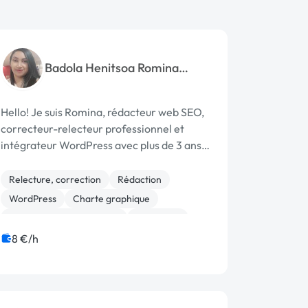
Badola Henitsoa Romina
Rakotomanga
Hello! Je suis Romina, rédacteur web SEO,
correcteur-relecteur professionnel et
intégrateur WordPress avec plus de 3 ans
d'expérience en tant que Content
Manager. Pendant ces trois années, j'ai
Relecture, correction
Rédaction
piloté la stratégie éditoriale de plusieurs
WordPress
Charte graphique
sites w...
Community management
Marketing
SEO / GEO
8 €/h