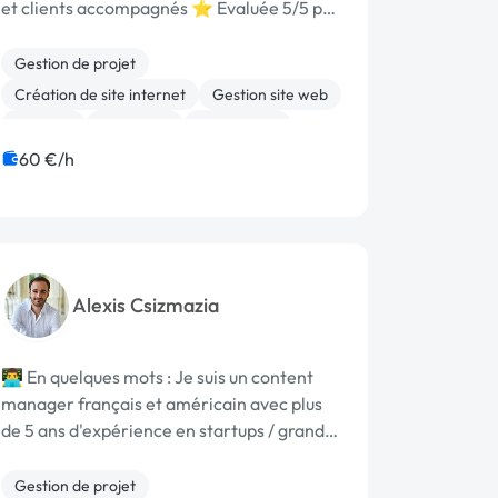
et clients accompagnés ⭐ Évaluée 5/5 par
mes clients sur Google POURQUOI FAIRE
APPEL À MOI ? Content Manager et
Gestion de projet
Responsable éditorial depuis 5 ans, j'ai
Création de site internet
Gestion site web
accompagn...
No code
Rédaction
Web design
WordPress
Emailing
Marketing
60 €/h
SEO / GEO
Alexis Csizmazia
👨‍💻 En quelques mots : Je suis un content
manager français et américain avec plus
de 5 ans d'expérience en startups / grands
groupes dans des hubs tech internationaux
(San Francisco, Berlin, Paris, Barcelone).
Gestion de projet