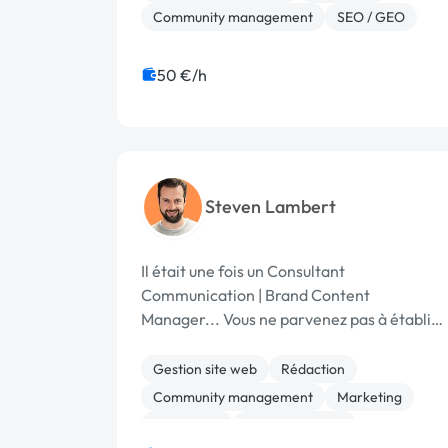
l'essence même des moments que je vis. ...
Community management
SEO / GEO
50 €/h
Steven Lambert
Il était une fois un Consultant
Communication | Brand Content
Manager... Vous ne parvenez pas à établir
une stratégie de communication éditoriale
claire auprès de vos cibles ? Vous aimeriez
Gestion site web
Rédaction
bénéficier d’un coup de pouce pour définir
Community management
Marketing
l’histoire ...
SEO / GEO
Communication