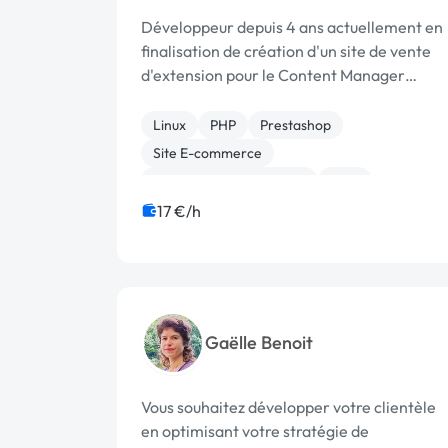
Développeur depuis 4 ans actuellement en
finalisation de création d'un site de vente
d'extension pour le Content Manager
System Datalife Engine et ayant une
certaine polyvalence pour pas mal de
Linux
PHP
Prestashop
Content Manager System ( C.M.S). Aussi
Site E-commerce
disponible ...
Admin système, sécurité
CMS
CSS, HTML, XML
Installation de Script
17 €/h
Infogérance
Maintenance
Gaëlle Benoit
Vous souhaitez développer votre clientèle
en optimisant votre stratégie de