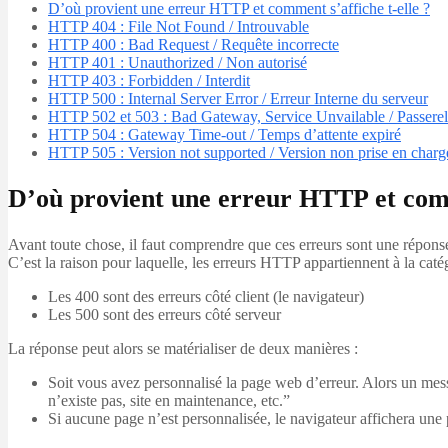
D’où provient une erreur HTTP et comment s’affiche t-elle ?
HTTP 404 : File Not Found / Introuvable
HTTP 400 : Bad Request / Requête incorrecte
HTTP 401 : Unauthorized / Non autorisé
HTTP 403 : Forbidden / Interdit
HTTP 500 : Internal Server Error / Erreur Interne du serveur
HTTP 502 et 503 : Bad Gateway, Service Unvailable / Passerell
HTTP 504 : Gateway Time-out / Temps d’attente expiré
HTTP 505 : Version not supported / Version non prise en charg
D’où provient une erreur HTTP et comm
Avant toute chose, il faut comprendre que ces erreurs sont une répons
C’est la raison pour laquelle, les erreurs HTTP appartiennent à la caté
Les 400 sont des erreurs côté client (le navigateur)
Les 500 sont des erreurs côté serveur
La réponse peut alors se matérialiser de deux manières :
Soit vous avez personnalisé la page web d’erreur. Alors un messa
n’existe pas, site en maintenance, etc.”
Si aucune page n’est personnalisée, le navigateur affichera une pa