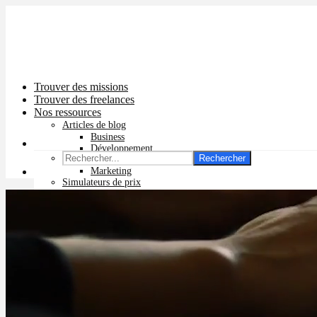
Trouver des missions
Trouver des freelances
Nos ressources
Articles de blog
Business
Développement
Rechercher
Graphisme
Marketing
Simulateurs de prix
Prix app mobile
Prix site vitrine
Prix site e-commerce
Prix logo
Prix pub Instagram
Prix logiciel
Prix chatbot
Prix site WordPress
Prix charte graphique
Prix site Wix
Facturation en ligne