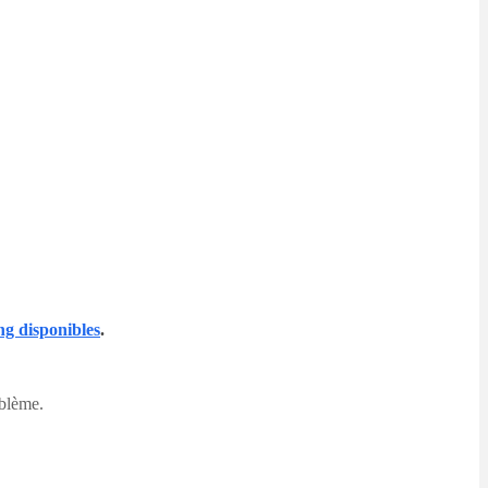
ng disponibles
.
oblème.