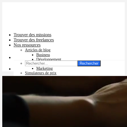
Trouver des missions
Trouver des freelances
Nos ressources
Articles de blog
Business
Développement
Rechercher
Graphisme
Marketing
Simulateurs de prix
Prix app mobile
Prix site vitrine
Prix site e-commerce
Prix logo
Prix pub Instagram
Prix logiciel
Prix chatbot
Prix site WordPress
Prix charte graphique
Prix site Wix
Facturation en ligne