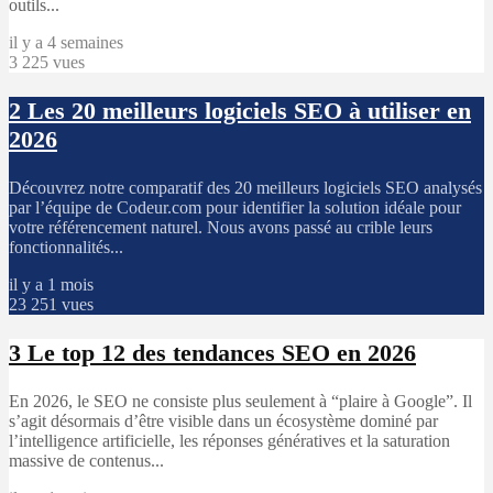
outils...
il y a 4 semaines
3 225 vues
2
Les 20 meilleurs logiciels SEO à utiliser en
2026
Découvrez notre comparatif des 20 meilleurs logiciels SEO analysés
par l’équipe de Codeur.com pour identifier la solution idéale pour
votre référencement naturel. Nous avons passé au crible leurs
fonctionnalités...
il y a 1 mois
23 251 vues
3
Le top 12 des tendances SEO en 2026
En 2026, le SEO ne consiste plus seulement à “plaire à Google”. Il
s’agit désormais d’être visible dans un écosystème dominé par
l’intelligence artificielle, les réponses génératives et la saturation
massive de contenus...