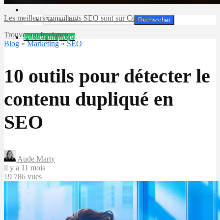
Les meilleurs consultants SEO sont sur Codeur.com
Rechercher
Trouver un freelance
Publier un projet
Blog
»
Marketing
»
SEO
10 outils pour détecter le
contenu dupliqué en
SEO
Aude Marty
il y a 11 mois
19 786 vues