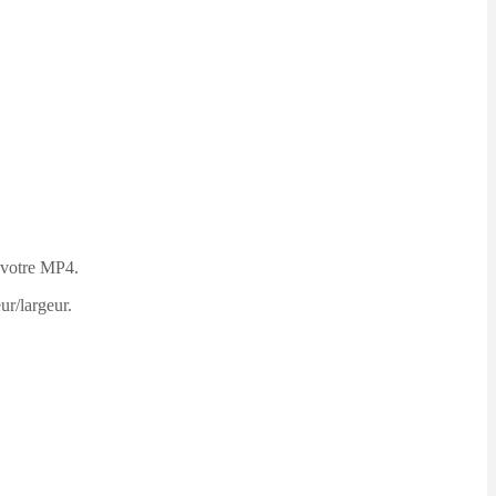
e votre MP4.
ur/largeur.