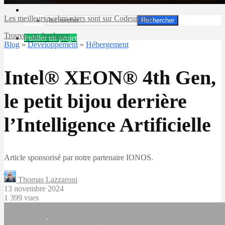
Les meilleurs webmasters sont sur Codeur.com
Rechercher
Trouver un freelance
Publier un projet
Blog
»
Développement
»
Hébergement
Intel® XEON® 4th Gen,
le petit bijou derrière
l’Intelligence Artificielle
Article sponsorisé par notre partenaire IONOS.
Thomas Lazzaroni
13 novembre 2024
1 399 vues