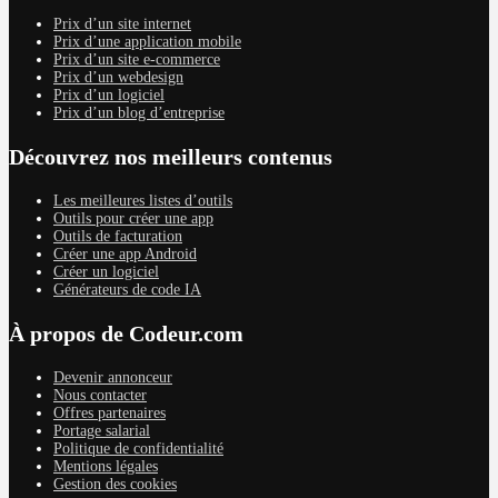
Prix d’un site internet
Prix d’une application mobile
Prix d’un site e-commerce
Prix d’un webdesign
Prix d’un logiciel
Prix d’un blog d’entreprise
Découvrez nos meilleurs contenus
Les meilleures listes d’outils
Outils pour créer une app
Outils de facturation
Créer une app Android
Créer un logiciel
Générateurs de code IA
À propos de Codeur.com
Devenir annonceur
Nous contacter
Offres partenaires
Portage salarial
Politique de confidentialité
Mentions légales
Gestion des cookies