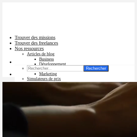
Trouver des missions
Trouver des freelances
Nos ressources
Articles de blog
Business
Développement
Rechercher
Graphisme
Marketing
Simulateurs de prix
Prix app mobile
Prix site vitrine
Prix site e-commerce
Prix logo
Prix pub Instagram
Prix logiciel
Prix chatbot
Prix site WordPress
Prix charte graphique
Prix site Wix
Facturation en ligne