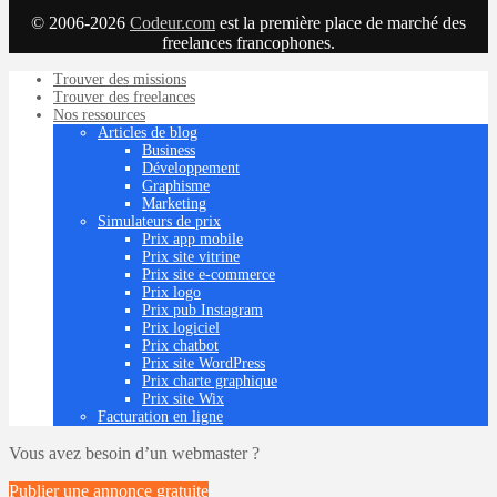
© 2006-2026
Codeur.com
est la première place de marché des
freelances francophones.
Trouver des missions
Trouver des freelances
Nos ressources
Articles de blog
Business
Développement
Graphisme
Marketing
Simulateurs de prix
Prix app mobile
Prix site vitrine
Prix site e-commerce
Prix logo
Prix pub Instagram
Prix logiciel
Prix chatbot
Prix site WordPress
Prix charte graphique
Prix site Wix
Facturation en ligne
Vous avez besoin d’un webmaster ?
Publier une annonce
gratuite