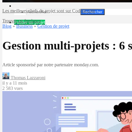
Les meilleurs chefs de projet sont sur Codeur.com
Rechercher
Trouver un freelance
Publier un projet
Blog
»
Business
»
Gestion de projet
Gestion multi-projets : 6 s
Article sponsorisé par notre partenaire monday.com.
Thomas Lazzaroni
il y a 11 mois
2 583 vues