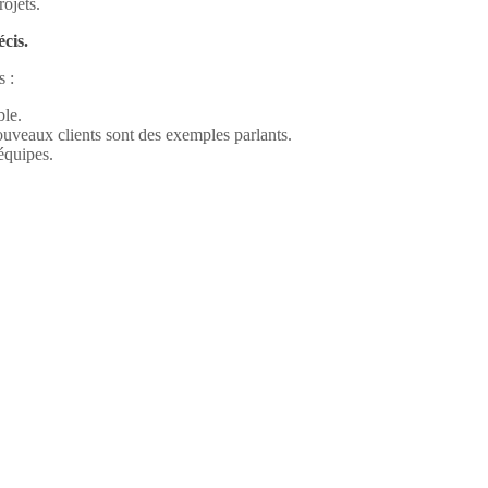
rojets.
écis.
s :
ble.
ouveaux clients sont des exemples parlants.
équipes.