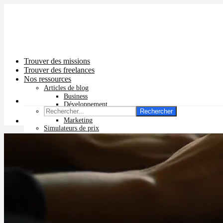
Trouver des missions
Trouver des freelances
Nos ressources
Articles de blog
Business
Développement
Rechercher
Graphisme
Marketing
Simulateurs de prix
Prix app mobile
Prix site vitrine
Prix site e-commerce
Prix logo
Prix pub Instagram
Prix logiciel
Prix chatbot
Prix site WordPress
Prix charte graphique
Prix site Wix
Facturation en ligne