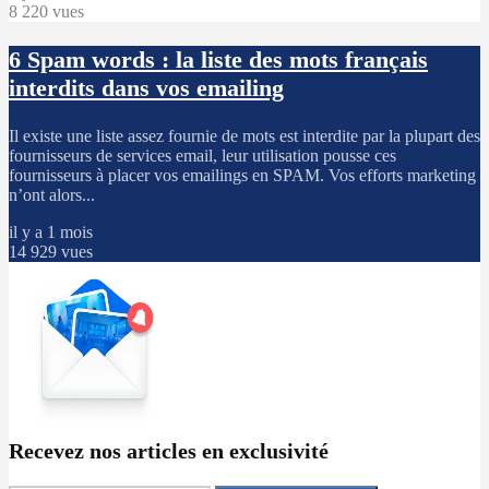
8 220 vues
6
Spam words : la liste des mots français
interdits dans vos emailing
Il existe une liste assez fournie de mots est interdite par la plupart des
fournisseurs de services email, leur utilisation pousse ces
fournisseurs à placer vos emailings en SPAM. Vos efforts marketing
n’ont alors...
il y a 1 mois
14 929 vues
Recevez nos articles en exclusivité