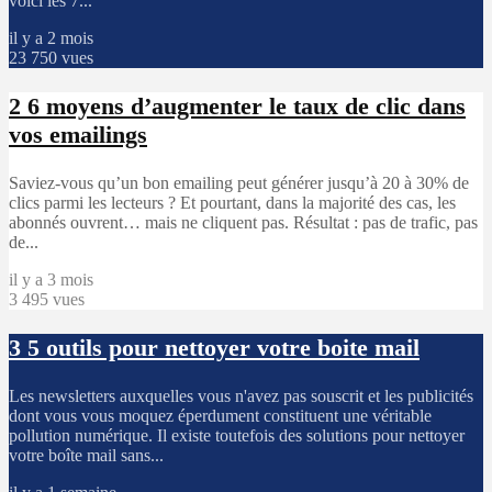
voici les 7...
il y a 2 mois
23 750 vues
2
6 moyens d’augmenter le taux de clic dans
vos emailings
Saviez-vous qu’un bon emailing peut générer jusqu’à 20 à 30% de
clics parmi les lecteurs ? Et pourtant, dans la majorité des cas, les
abonnés ouvrent… mais ne cliquent pas. Résultat : pas de trafic, pas
de...
il y a 3 mois
3 495 vues
3
5 outils pour nettoyer votre boite mail
Les newsletters auxquelles vous n'avez pas souscrit et les publicités
dont vous vous moquez éperdument constituent une véritable
pollution numérique. Il existe toutefois des solutions pour nettoyer
votre boîte mail sans...