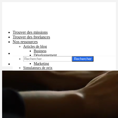
Trouver des missions
Trouver des freelances
Nos ressources
Articles de blog
Business
Développement
Rechercher
Graphisme
Marketing
Simulateurs de prix
Prix app mobile
Prix site vitrine
Prix site e-commerce
Prix logo
Prix pub Instagram
Prix logiciel
Prix chatbot
Prix site WordPress
Prix charte graphique
Prix site Wix
Facturation en ligne