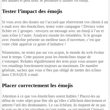
des adultes et peut donc se permettre d’utiliser cet émoji.
Tester l’impact des émojis
Si vous avez des doutes sur l’accueil que réserveront vos clients à un
e-mail avec des émoticônes, testez votre campagne ! Divisez votre
fichier en 2 groupes : envoyez un message avec un émoji à l’un et
sans icône à l’autre. Analysez ensuite les retombées. Si le groupe
avec émoticône présente un meilleur taux d’ouverture, c’est que
votre cible apprécie ce genre d’initiative !
Néanmoins, ne restez pas sur vos acquis, le monde du web évolue
tout le temps. Cette passion pour les émoticônes risque de
s’estomper. Refaites régulièrement des tests pour vous assurer que
vos emailings fonctionnent toujours au maximum. De manière
générale, sachez que vous n’êtes pas obligé de mettre des icônes
dans CHAQUE e-mail.
Placer correctement les émojis
Attention à ce que vos émoticônes soient lisibles ! Placez-les au
début de votre objet pour être sûr qu’elles s’affichent directement et
attirent l’œil des destinataires. Le cas échéant, ils risquent de ne pas
le voir ou de n’en visualiser qu’une partie, ce qui ternirait l’impact