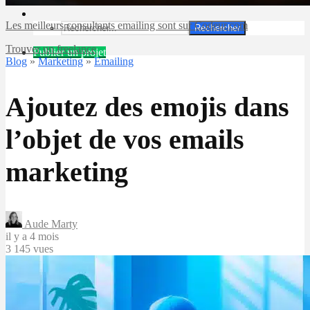
Les meilleurs consultants emailing sont sur Codeur.com
Rechercher
Trouver un freelance
Publier un projet
Blog
»
Marketing
»
Emailing
Ajoutez des emojis dans
l’objet de vos emails
marketing
Aude Marty
il y a 4 mois
3 145 vues