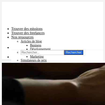
Trouver des missions
Trouver des freelances
Nos ressources
Articles de blog
Business
Développement
Rechercher
Graphisme
Marketing
Simulateurs de prix
Prix app mobile
Prix site vitrine
Prix site e-commerce
Prix logo
Prix pub Instagram
Prix logiciel
Prix chatbot
Prix site WordPress
Prix charte graphique
Prix site Wix
Facturation en ligne