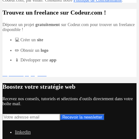
Codeur.com, par email. Consultez notre
Politique de Confidentialité
.
Trouvez un freelance sur Codeur.com !
Déposez un projet
gratuitement
sur Codeur.com pour trouver un freelance
disponible !
💻 Créer un
site
✏️ Obtenir un
logo
📱 Développer une
app
Déposer un projet gratuit
Boostez votre stratégie web
Recevez nos conseils, tutoriels et sélections d'outils directement dans votre
boîte mail.
linkedin