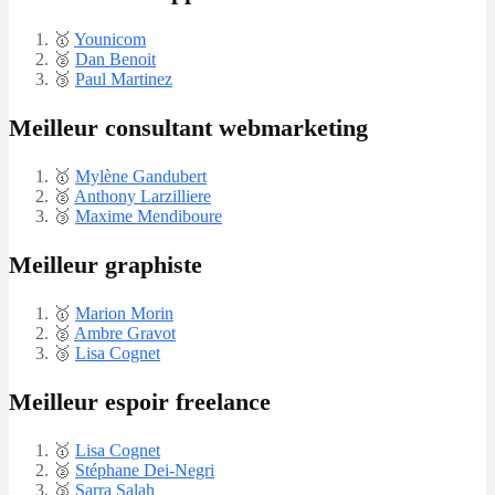
🥇​
Younicom
🥈
Dan Benoit
​🥉
Paul Martinez
Meilleur consultant webmarketing
🥇​
Mylène Gandubert
🥈
Anthony Larzilliere
​🥉
Maxime Mendiboure
Meilleur graphiste
🥇​
Marion Morin
🥈
Ambre Gravot
​🥉
Lisa Cognet
Meilleur espoir freelance
🥇​
Lisa Cognet
🥈
Stéphane Dei-Negri
​🥉
Sarra Salah