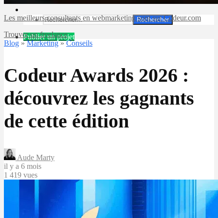
Les meilleurs consultants en webmarketing sont sur Codeur.com
Rechercher
Trouver un freelance
Publier un projet
Blog
»
Marketing
»
Conseils
Codeur Awards 2026 :
découvrez les gagnants
de cette édition
Aude Marty
il y a 6 mois
1 419 vues