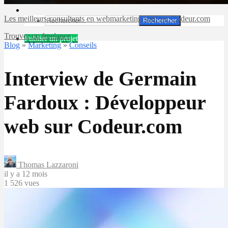
Les meilleurs consultants en webmarketing sont sur Codeur.com
Rechercher
Trouver un freelance
Publier un projet
Blog
»
Marketing
»
Conseils
Interview de Germain
Fardoux : Développeur
web sur Codeur.com
Thomas Lazzaroni
il y a 12 mois
1 526 vues