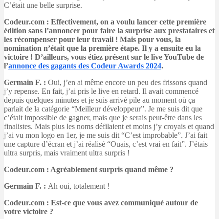
C’était une belle surprise.
Codeur.com : Effectivement, on a voulu lancer cette première
édition sans l’annoncer pour faire la surprise aux prestataires et
les récompenser pour leur travail ! Mais pour vous, la
nomination n’était que la première étape. Il y a ensuite eu la
victoire ! D’ailleurs, vous étiez présent sur le live YouTube de
l’
annonce des gagants des Codeur Awards 2024
.
Germain F. :
Oui, j’en ai même encore un peu des frissons quand
j’y repense. En fait, j’ai pris le live en retard. Il avait commencé
depuis quelques minutes et je suis arrivé pile au moment où ça
parlait de la catégorie “Meilleur développeur”. Je me suis dit que
c’était impossible de gagner, mais que je serais peut-être dans les
finalistes. Mais plus les noms défilaient et moins j’y croyais et quand
j’ai vu mon logo en 1er, je me suis dit “C’est improbable”. J’ai fait
une capture d’écran et j’ai réalisé “Ouais, c’est vrai en fait”. J’étais
ultra surpris, mais vraiment ultra surpris !
Codeur.com : Agréablement surpris quand même ?
Germain F. :
Ah oui, totalement !
Codeur.com : Est-ce que vous avez communiqué autour de
votre victoire ?