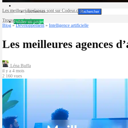
Les meilleurs freelances sont sur Codeur.com
Rechercher
Trouver un freelance
Publier un projet
Blog
»
Développement
»
Intelligence artificielle
Les meilleures agences d
Léna Buffa
il y a 4 mois
2 160 vues