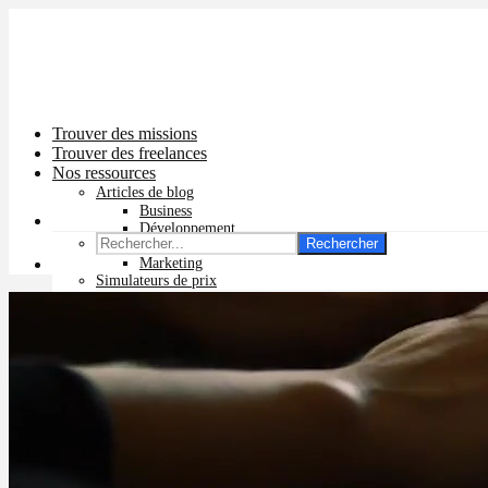
Trouver des missions
Trouver des freelances
Nos ressources
Articles de blog
Business
Développement
Rechercher
Graphisme
Marketing
Simulateurs de prix
Prix app mobile
Prix site vitrine
Prix site e-commerce
Prix logo
Prix pub Instagram
Prix logiciel
Prix chatbot
Prix site WordPress
Prix charte graphique
Prix site Wix
Facturation en ligne