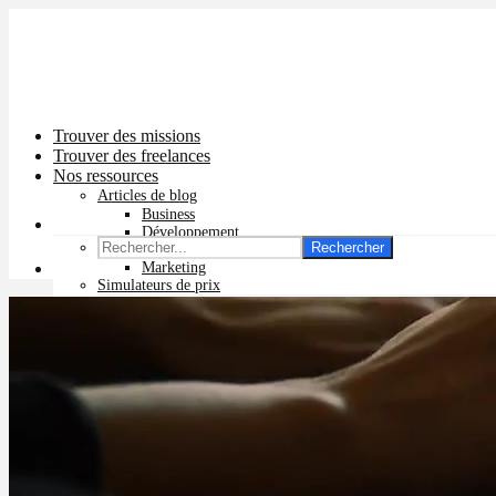
Trouver des missions
Trouver des freelances
Nos ressources
Articles de blog
Business
Développement
Rechercher
Graphisme
Marketing
Simulateurs de prix
Prix app mobile
Prix site vitrine
Prix site e-commerce
Prix logo
Prix pub Instagram
Prix logiciel
Prix chatbot
Prix site WordPress
Prix charte graphique
Prix site Wix
Facturation en ligne