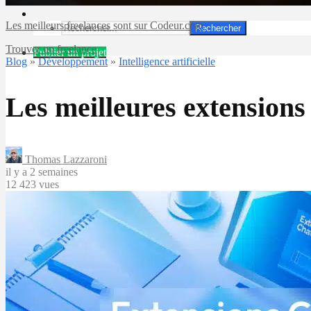
Les meilleurs freelances sont sur Codeur.com
Rechercher
Trouver un freelance
Publier un projet
Blog
»
Développement
»
Intelligence artificielle
Les meilleures extension
Thomas Lazzaroni
il y a 2 semaines
12 423 vues