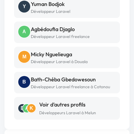
Yuman Bodjok
Y
Développeur Laravel
Agbédoufia Djaglo
A
Développeur Laravel freelance
Micky Nguelieuga
M
Développeur Laravel à Douala
Bath-Chéba Gbedowesoun
B
Développeur Laravel freelance à Cotonou
Voir d’autres profils
D
A
K
Développeurs Laravel à Melun