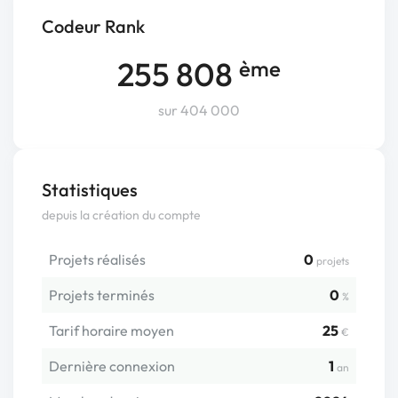
Codeur Rank
255 808
ème
sur 404 000
Statistiques
depuis la création du compte
Projets réalisés
0
projets
Projets terminés
0
%
Tarif horaire moyen
25
€
Dernière connexion
1
an