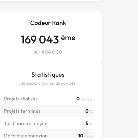
Codeur Rank
169 043
ème
sur 404 000
Statistiques
depuis la création du compte
Projets réalisés
0
projets
Projets terminés
0
%
Tarif horaire moyen
5
€
Dernière connexion
10
mois