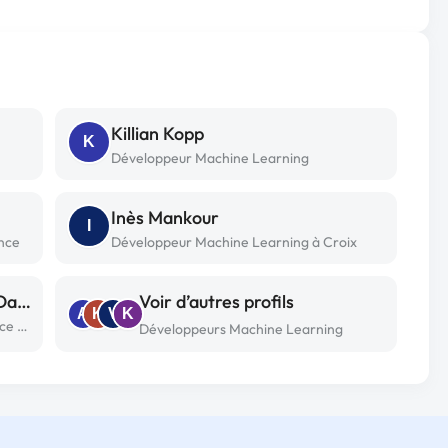
Killian Kopp
K
Développeur Machine Learning
Inès Mankour
I
nce
Développeur Machine Learning à Croix
Mahamadou Jawad Zoubeirou Dawa
Voir d’autres profils
A
K
V
K
Développeur Machine Learning freelance à Niamey
Développeurs Machine Learning