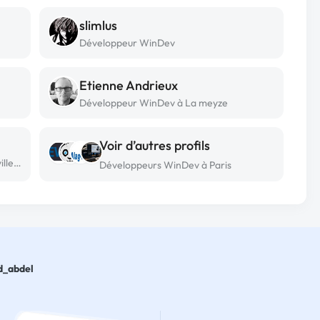
slimlus
Développeur WinDev
Etienne Andrieux
Développeur WinDev à La meyze
Voir d’autres profils
Développeur WinDev freelance à Neuville-st-remy
Développeurs WinDev à Paris
_abdel