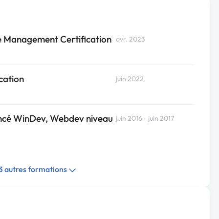
ce Management Certification
avr. 2023
cation
juin 2022
ancé WinDev, Webdev niveau
juin 2016 - juin 2017
 3 autres formations