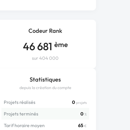
Codeur Rank
46 681
ème
sur 404 000
Statistiques
depuis la création du compte
Projets réalisés
0
projets
Projets terminés
0
%
Tarif horaire moyen
65
€