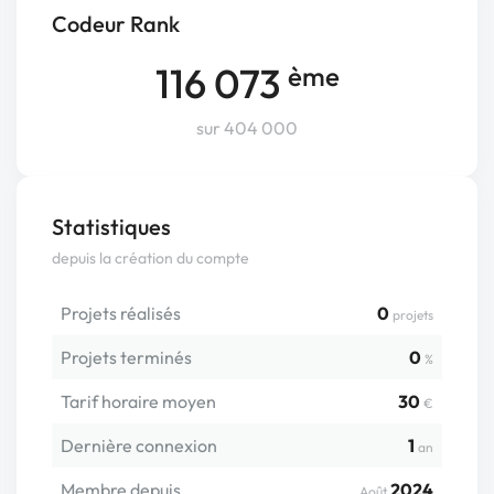
Codeur Rank
116 073
ème
sur 404 000
Statistiques
depuis la création du compte
Projets réalisés
0
projets
Projets terminés
0
%
Tarif horaire moyen
30
€
Dernière connexion
1
an
Membre depuis
2024
Août