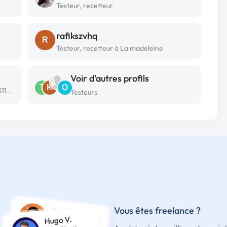
Testeur, recetteur
rafikszvhq
R
Testeur, recetteur à La madeleine
Voir d’autres profils
T
K
O
Testeur, recetteur freelance à Balma (31130)
Testeurs
Vous êtes freelance ?