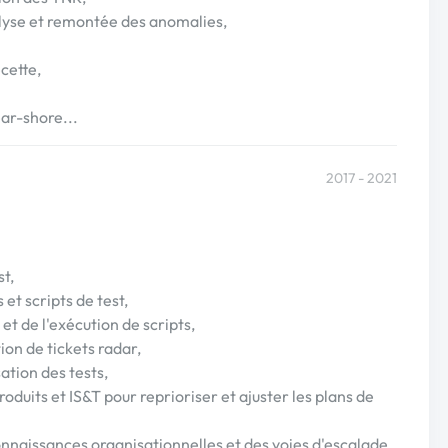
alyse et remontée des anomalies,
ecette,
ar-shore...
2017 - 2021
st,
et scripts de test,
 et de l'exécution de scripts,
ion de tickets radar,
ation des tests,
roduits et IS&T pour reprioriser et ajuster les plans de
connaissances organisationnelles et des voies d'escalade