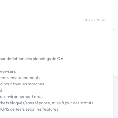
2023 - 2024
 pour définition des plannings de QA
 browsers
férents environnements
d pour tous les marchés
n)
ité, environnement etc.)
ckets bloqués/sans réponse, mise à jour des statuts
KPIS de tests selon les features