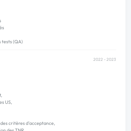
s
lés
s tests (QA)
2022 - 2023
t,
es US,
 des critères d'acceptance,
ion des TNR,