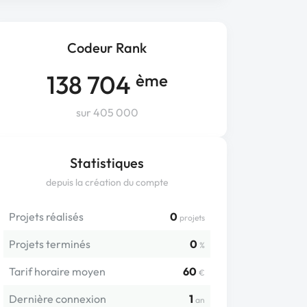
Codeur Rank
138 704
ème
sur 405 000
Statistiques
depuis la création du compte
Projets réalisés
0
projets
Projets terminés
0
%
Tarif horaire moyen
60
€
Dernière connexion
1
an