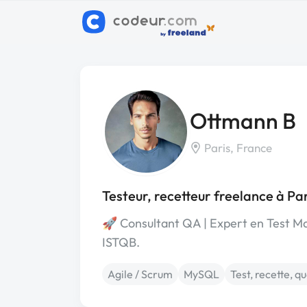
Ottmann B
Paris, France
Testeur, recetteur freelance à Pa
🚀 Consultant QA | Expert en Test M
ISTQB.
Agile / Scrum
MySQL
Test, recette, qu