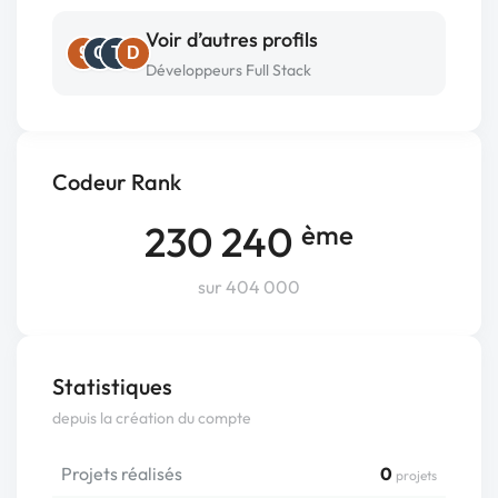
Voir d’autres profils
9
G
T
D
Développeurs Full Stack
Codeur Rank
230 240
ème
sur 404 000
Statistiques
depuis la création du compte
Projets réalisés
0
projets