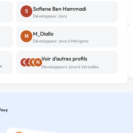
Sofiene Ben Hammadi
S
Développeur Java
M_Diallo
M
Développeur Java à Mérignac
Voir d’autres profils
C
J
K
N
le
Développeurs Java à Versailles
fouy