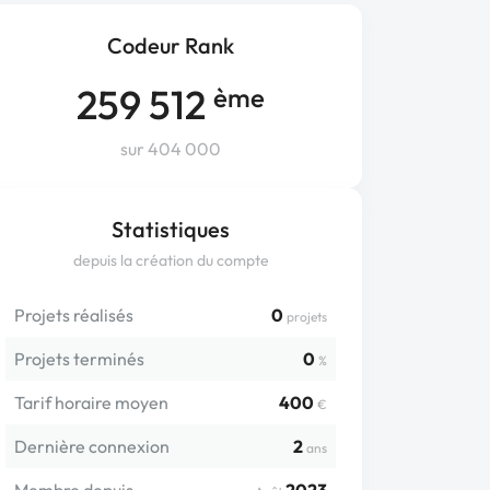
Codeur Rank
259 512
ème
sur 404 000
Statistiques
depuis la création du compte
Projets réalisés
0
projets
Projets terminés
0
%
Tarif horaire moyen
400
€
Dernière connexion
2
ans