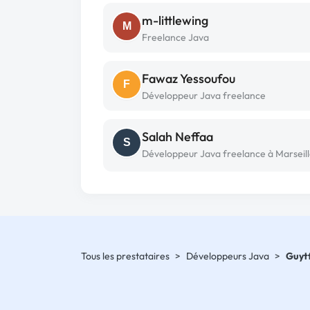
m-littlewing
M
Freelance Java
Fawaz Yessoufou
F
Développeur Java freelance
Salah Neffaa
S
Développeur Java freelance à Marseil
Tous les prestataires
>
Développeurs Java
>
Guyt