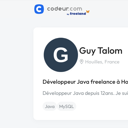
G
Guy Talom
Houilles, France
Développeur Java freelance à Hou
Développeur Java depuis 12ans. Je suis
Java
MySQL