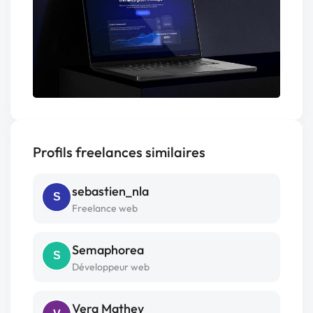
Profils freelances similaires
sebastien_nla
S
Freelance web
Semaphorea
S
Développeur web
Vera Mathey