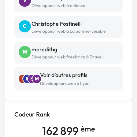
V
Développeur web freelance
Christophe Fostinelli
C
Développeur web à La bollène-vésubie
meredithg
M
Développeur web freelance à Draveil
Voir d’autres profils
F
D
B
M
Développeurs web à Lyon
Codeur Rank
162 899
ème