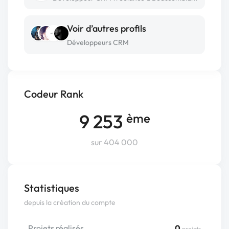
Voir d’autres profils
Développeurs CRM
Codeur Rank
9 253
ème
sur 404 000
Statistiques
depuis la création du compte
Projets réalisés
0
projets