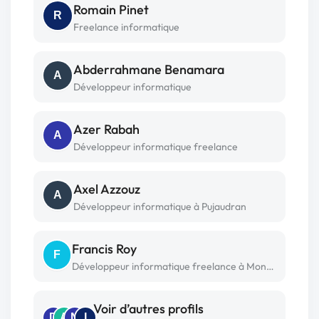
Romain Pinet
R
Freelance informatique
Abderrahmane Benamara
A
Développeur informatique
Azer Rabah
A
Développeur informatique freelance
Axel Azzouz
A
Développeur informatique à Pujaudran
Francis Roy
F
Développeur informatique freelance à Montreal
Voir d’autres profils
D
A
N
I