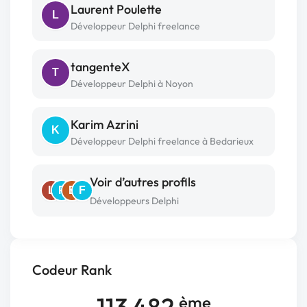
Laurent Poulette
L
Développeur Delphi freelance
tangenteX
T
Développeur Delphi à Noyon
Karim Azrini
K
Développeur Delphi freelance à Bedarieux
Voir d’autres profils
L
P
E
F
Développeurs Delphi
Codeur Rank
113 482
ème