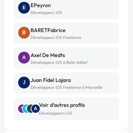
EPeyron
E
Développeur iOS
BARETFabrice
B
Développeur iOS freelance
Axel De Medts
A
Développeur iOS à Belin-béliet
Juan Fidel Lajara
J
Développeur iOS freelance à Marseille
Voir d’autres profils
Y
P
J
A
Développeurs iOS