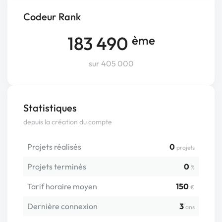
Codeur Rank
183 490
ème
sur 405 000
Statistiques
depuis la création du compte
Projets réalisés
0
projets
Projets terminés
0
%
Tarif horaire moyen
150
€
Dernière connexion
3
ans