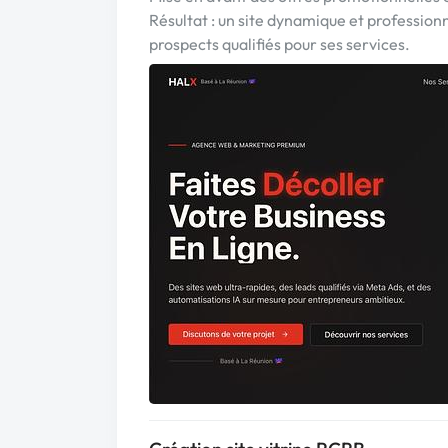
Résultat : un site dynamique et profession
prospects qualifiés pour ses services.