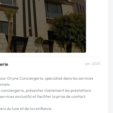
erie
jan. 2025
our Oryne Conciergerie, spécialisé dans les services
onnels.
a conciergerie, présenter clairement les prestations
ervices exclusifs) et faciliter la prise de contact.
ers du luxe et de la confiance.