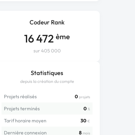
Codeur Rank
16 472
ème
sur 405 000
Statistiques
depuis la création du compte
Projets réalisés
0
projets
Projets terminés
0
%
Tarif horaire moyen
30
€
Dernière connexion
8
mois