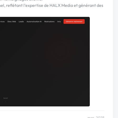
nel, reflétant l’expertise de HALX Media et générant des
mar. 2025