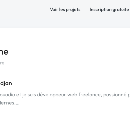
Voir les projets
Inscription gratuite
me
re
idjan
ouadio et je suis développeur web freelance, passionné p
dernes,…