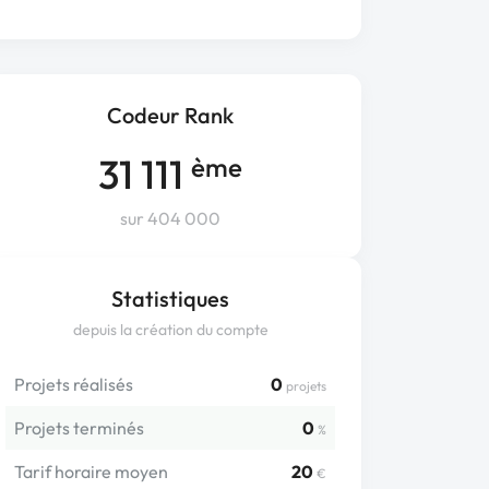
Codeur Rank
31 111
ème
sur 404 000
Statistiques
depuis la création du compte
Projets réalisés
0
projets
Projets terminés
0
%
Tarif horaire moyen
20
€