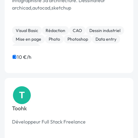
Infographiste 3d architecture. Dessinateur
archicad,autocad,sketchup
Visual Basic
Rédaction
CAO
Dessin industriel
Mise en page
Photo
Photoshop
Data entry
Traduction
10 €/h
T
Toohk
Développeur Full Stack Freelance