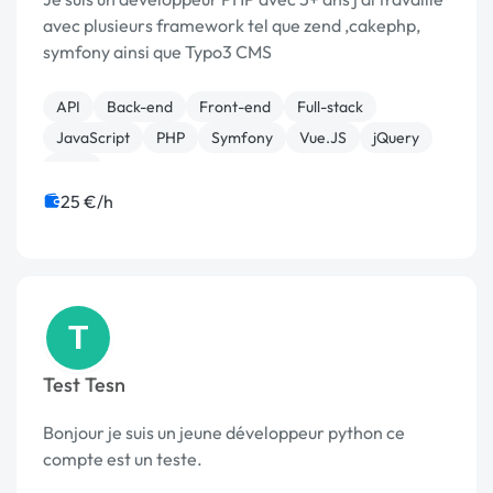
avec plusieurs framework tel que zend ,cakephp,
symfony ainsi que Typo3 CMS
API
Back-end
Front-end
Full-stack
JavaScript
PHP
Symfony
Vue.JS
jQuery
CMS
25 €/h
T
Test Tesn
Bonjour je suis un jeune développeur python ce
compte est un teste.