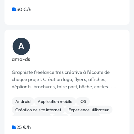
30 €/h
A
ama-ds
Graphiste freelance très créative à l'écoute de
chaque projet. Création logo, flyers, affiches,
dépliants, brochures, faire part, bâche, cartes...
autres
Android
Application mobile
iOS
Création de site internet
Experience utilisateur
Charte graphique
Logo
Mise en page
Motion design
Photo
25 €/h