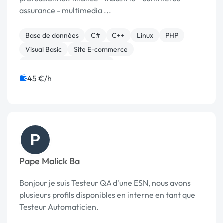
assurance - multimedia ...
Base de données
C#
C++
Linux
PHP
Visual Basic
Site E-commerce
Développement spécifique
Migration ou refonte de site
Site clé en main
45 €/h
P
Pape Malick Ba
Bonjour je suis Testeur QA d'une ESN, nous avons
plusieurs profils disponibles en interne en tant que
Testeur Automaticien.