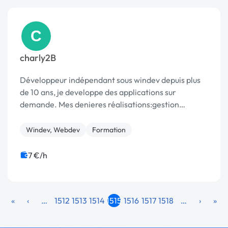
C
charly2B
Développeur indépendant sous windev depuis plus
de 10 ans, je developpe des applications sur
demande. Mes denieres réalisations:gestion
restaurant, gestion hotel ect..
Windev, Webdev
Formation
7 €/h
«
‹
…
1512
1513
1514
1515
1516
1517
1518
…
›
»