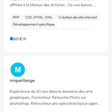
affiliée à la Maison des Artistes. J'ai une bonne
expérience en web design, avec une compétence
spécifique en ergonomie. Je suis de très près tout
PHP
CSS, HTML, XML
Création de site internet
c...
Développement spécifique
Migration ou refonte de site
Site clé en main
WordPress
Bannière
Charte graphique
Logo
60 €/h
M
miquetlange
Expérience de 20 ans dans le domaine des arts
graphiques. Formateur Retouche Photo sur
photoshop. Retoucheur pro spécialisé bijoux agence
lyon. Développeur HTML - PHP/mysql - AS2 et AS3