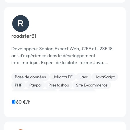
R
roadster31
Développeur Senior, Expert Web, J2EE et J2SE 18
ans d'expérience dans le développement
informatique. Expert de la plate-forme Java.
Spécialiste des technologies Web. Autonome et
rigoureux. Java: Maîtrise de la majorité des
Base de données
Jakarta EE
Java
JavaScript
technologies J2...
PHP
Paypal
Prestashop
Site E-commerce
Système de paiement
CSS, HTML, XML
60 €/h