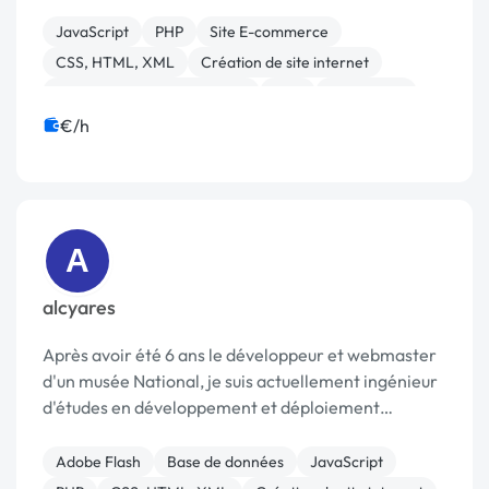
l’Ameublement : Migration et refonte du site
institutionnel sur le système de gestion de contenu
JavaScript
PHP
Site E-commerce
SPIP ...
CSS, HTML, XML
Création de site internet
Migration ou refonte de site
Spip
WordPress
Bannière
Logo
€/h
A
alcyares
Après avoir été 6 ans le développeur et webmaster
d'un musée National, je suis actuellement ingénieur
d'études en développement et déploiement
d'applications à l'université Paris-Sorbonne, pour
laquelle je m'occupe notamment des
Adobe Flash
Base de données
JavaScript
développements web.