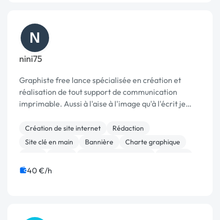
N
nini75
Graphiste free lance spécialisée en création et
réalisation de tout support de communication
imprimable. Aussi à l'aise à l'image qu'à l'écrit je
vous propose également un service de rédaction et
de création de site vitrine et de son
Création de site internet
Rédaction
référencement...
Site clé en main
Bannière
Charte graphique
Logo
Photo
Référencement, liens
Publicité
40 €/h