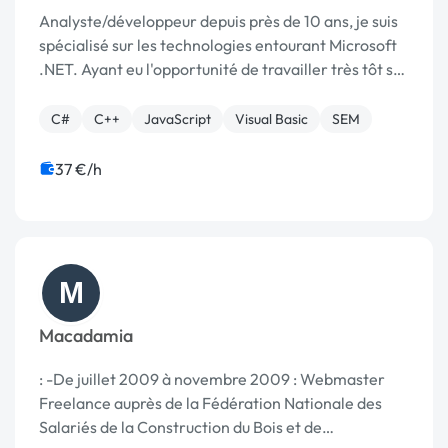
Analyste/développeur depuis près de 10 ans, je suis
spécialisé sur les technologies entourant Microsoft
.NET. Ayant eu l'opportunité de travailler très tôt sur
cette technologie, j'en suis scrupuleusement les
évolutions. Fort d'une solide format...
C#
C++
JavaScript
Visual Basic
SEM
37 €/h
M
Macadamia
: -De juillet 2009 à novembre 2009 : Webmaster
Freelance auprès de la Fédération Nationale des
Salariés de la Construction du Bois et de