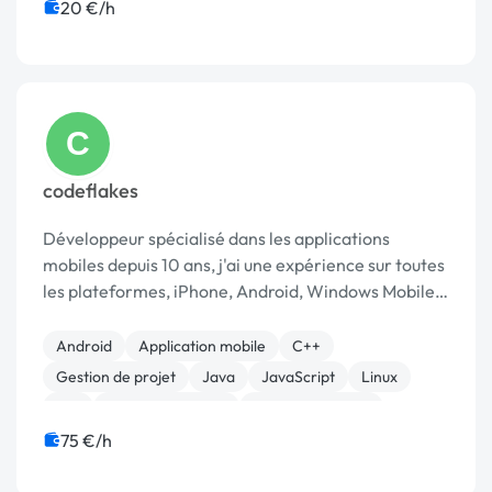
Animation 3D
Bannière
Référencement, liens
20 €/h
SEO / GEO
C
codeflakes
Développeur spécialisé dans les applications
mobiles depuis 10 ans, j'ai une expérience sur toutes
les plateformes, iPhone, Android, Windows Mobile,
Symbian et J2ME ce qui me donne une vision très
globale du marché et beaucoup de recul. J'ai t...
Android
Application mobile
C++
Gestion de projet
Java
JavaScript
Linux
iOS
CSS, HTML, XML
Etude de marché
75 €/h