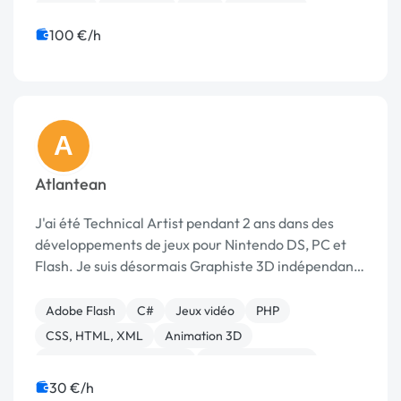
Joomla
Rédaction
Web
Graphisme
Community management
SEM
100 €/h
A
Atlantean
J'ai été Technical Artist pendant 2 ans dans des
développements de jeux pour Nintendo DS, PC et
Flash. Je suis désormais Graphiste 3D indépendant
dans le jeu vidéo, l'animation 3D et la création web.
Adobe Flash
C#
Jeux vidéo
PHP
CSS, HTML, XML
Animation 3D
Audio, Video, Multimedia
Charte graphique
Logo
Formation
30 €/h