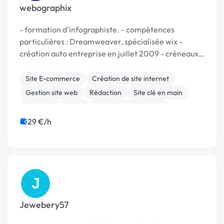
webographix
- formation d'infographiste. - compétences
particulières : Dreamweaver, spécialisée wix -
création auto entreprise en juillet 2009 - créneaux :
mise en place de site selon cahier des charges +
formation du client à leur utilisation en visioconf...
Site E-commerce
Création de site internet
Gestion site web
Rédaction
Site clé en main
Bannière
Logo
Référencement, liens
SEO / GEO
Formation
29 €/h
J
Jewebery57