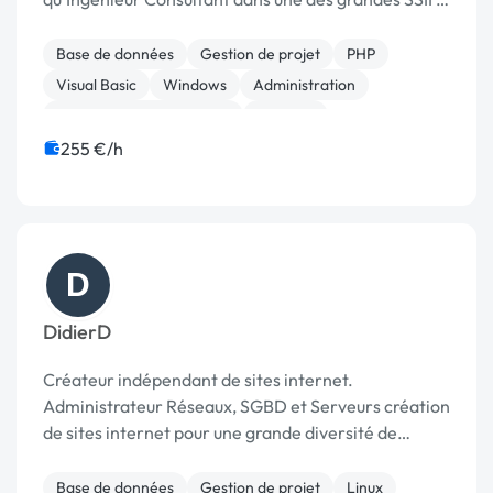
dimension Internationale, je répondrai
parfaitement à vos besoins concernant la création
Base de données
Gestion de projet
PHP
de sites Web, la r...
Visual Basic
Windows
Administration
Infrastructure et réseaux
Matériel
Stockage et sauvegarde
255 €/h
D
DidierD
Créateur indépendant de sites internet.
Administrateur Réseaux, SGBD et Serveurs création
de sites internet pour une grande diversité de
clients et de secteurs : associations, commerçants,
artisans, agences de communication, professions
Base de données
Gestion de projet
Linux