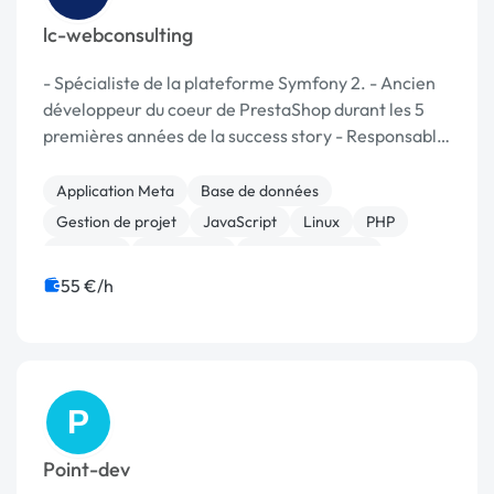
lc-webconsulting
- Spécialiste de la plateforme Symfony 2. - Ancien
développeur du coeur de PrestaShop durant les 5
premières années de la success story - Responsable
du département Mobile chez PrestaShop durant 2
ans - Développement de sites à forte charge che...
Application Meta
Base de données
Gestion de projet
JavaScript
Linux
PHP
Symfony
Prestashop
Site E-commerce
Admin système, sécurité
55 €/h
P
Point-dev