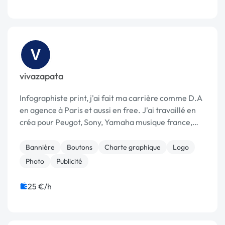
V
vivazapata
Infographiste print, j'ai fait ma carrière comme D.A
en agence à Paris et aussi en free. J'ai travaillé en
créa pour Peugot, Sony, Yamaha musique france,
3M. EN retouche éxé pour Chanel et Disney. Voilà
pour mes principaux budgets. Je vis et tra...
Bannière
Boutons
Charte graphique
Logo
Photo
Publicité
25 €/h