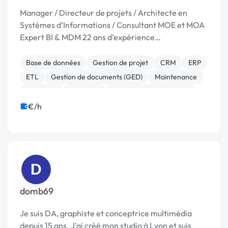
Manager / Directeur de projets / Architecte en
Systèmes d’Informations / Consultant MOE et MOA
Expert BI & MDM 22 ans d’expérience
professionnelle dont 18 en informatique
décisionnelle (BI) Chez : Bearingpoint, IBM, Valoris
Base de données
Gestion de projet
CRM
ERP
Groupe, Sema Gro...
ETL
Gestion de documents (GED)
Maintenance
Migration
Progiciels
Stockage et sauvegarde
€/h
D
domb69
Je suis DA, graphiste et conceptrice multimédia
depuis 15 ans. J'ai créé mon studio à Lyon et suis