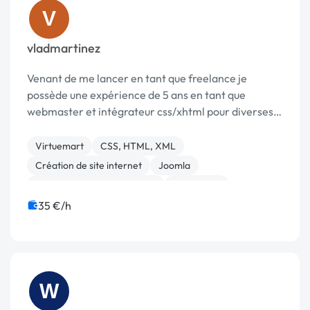
V
vladmartinez
Venant de me lancer en tant que freelance je
possède une expérience de 5 ans en tant que
webmaster et intégrateur css/xhtml pour diverses
entreprises. Vous pouvez vous rendre sur mon site
afin d'avoir plus d'informations sur les services que
Virtuemart
CSS, HTML, XML
je p...
Création de site internet
Joomla
Migration ou refonte de site
WordPress
SEO / GEO
35 €/h
W