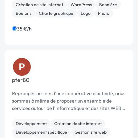
missions au coté des artistes [URL MASQUÉE]. Avec
Création de site internet
WordPress
Bannière
eux je partic...
Boutons
Charte graphique
Logo
Photo
35 €/h
P
pter80
Regroupés au sein d'une coopérative d'activité, nous
sommes à même de proposer un ensemble de
services autour de l'informatique et des sites WEB.
Nos compétences recouvrent une large palette : -
chef de projet - consultant - développemen...
Développement
Création de site internet
Développement spécifique
Gestion site web