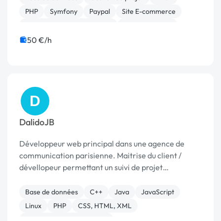
libéra...
PHP
Symfony
Paypal
Site E-commerce
Migration ou refonte de site
Site clé en main
50 €/h
D
DalidoJB
Développeur web principal dans une agence de
communication parisienne. Maitrise du client /
dévellopeur permettant un suivi de projet
compréhensible par le client. Conseils en marketing
et spécialisation php / SQL / Javascript et
Base de données
C++
Java
JavaScript
référencement. E...
Linux
PHP
CSS, HTML, XML
Développement spécifique