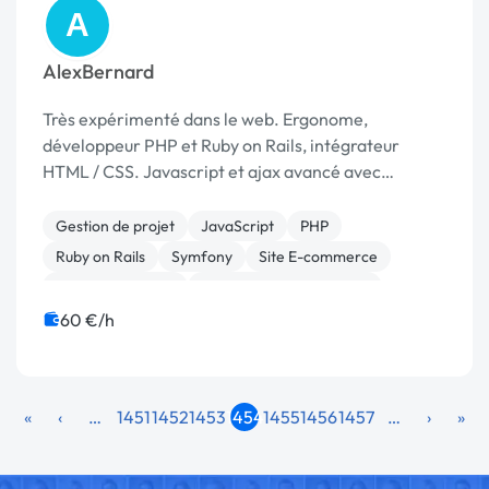
A
AlexBernard
Très expérimenté dans le web. Ergonome,
développeur PHP et Ruby on Rails, intégrateur
HTML / CSS. Javascript et ajax avancé avec
prototypejs ou jquery. Gestion de projet. Ait travaillé
pour / avec des agences et startups à la pointe.
Gestion de projet
JavaScript
PHP
Ruby on Rails
Symfony
Site E-commerce
CSS, HTML, XML
Création de site internet
Développement spécifique
SEO / GEO
60 €/h
«
‹
…
1451
1452
1453
1454
1455
1456
1457
…
›
»