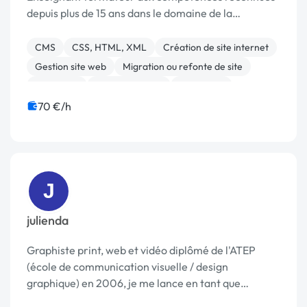
depuis plus de 15 ans dans le domaine de la
formation informatique et des sites web
CMS
CSS, HTML, XML
Création de site internet
Gestion site web
Migration ou refonte de site
Rédaction
Site clé en main
Formation
Traduction
70 €/h
J
julienda
Graphiste print, web et vidéo diplômé de l'ATEP
(école de communication visuelle / design
graphique) en 2006, je me lance en tant que
graphiste indépendant. Je réalise mes premières