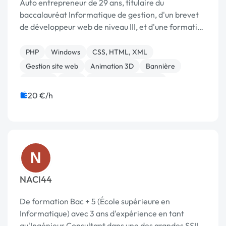
Auto entrepreneur de 29 ans, titulaire du
baccalauréat Informatique de gestion, d'un brevet
de développeur web de niveau III, et d'une formation
d'analyste programmeur de niveau II
PHP
Windows
CSS, HTML, XML
Gestion site web
Animation 3D
Bannière
Boutons
Logo
Référencement, liens
Formation
20 €/h
N
NACI44
De formation Bac + 5 (École supérieure en
Informatique) avec 3 ans d'expérience en tant
qu'Ingénieur Consultant dans une des grandes SSII à