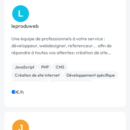
L
leproduweb
Une équipe de professionnels à votre service :
développeur, webdesigner, referenceur... afin de
répondre à toutes vos attentes: création de site
vitrine, ecommerce, refonte de site, site wordpress,
autres cms développement d'applications web réf...
JavaScript
PHP
CMS
Création de site internet
Développement spécifique
Gestion site web
Installation de Script
Migration ou refonte de site
Site clé en main
€/h
WordPress
J