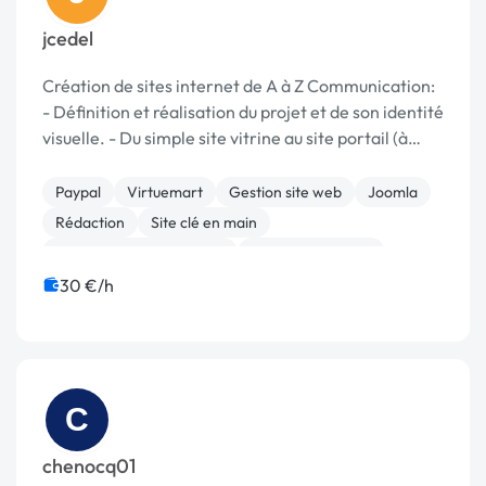
jcedel
Création de sites internet de A à Z Communication:
- Définition et réalisation du projet et de son identité
visuelle. - Du simple site vitrine au site portail (à
modifier soi-même) - Rubricage, rédaction, outils de
communication Applicat...
Paypal
Virtuemart
Gestion site web
Joomla
Rédaction
Site clé en main
Audio, Video, Multimedia
Charte graphique
Logo
Photo
30 €/h
C
chenocq01