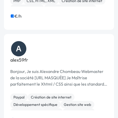
PHP
CSS, HTML, XML
Création de site internet
Gestion site web
Migration ou refonte de site
Charte graphique
Référencement, liens
€/h
A
alex59fr
Bonjour, Je suis Alexandre Chombeau Webmaster
de la société [URL MASQUÉE] Je Maîtrise
parfaitement le Xhtml / CSS ainsi que les standard
du W3C ainsi que le Php/MySql. Je recherche
actuellement des projets à effectuer. Cordialement
Paypal
Création de site internet
Développement spécifique
Gestion site web
Migration ou refonte de site
Site clé en main