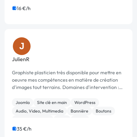
Migration ou refonte de site
Référencement, liens
16 €/h
J
JulienR
Graphiste plasticien très disponible pour mettre en
oeuvre mes compétences en matière de création
d'images tout terrains. Domaines d'intervention :
Identité visuelle, image de marque et image produit
> Edition : logotype, plaquette, dépliant,...
Joomla
Site clé en main
WordPress
Audio, Video, Multimedia
Bannière
Boutons
Charte graphique
Logo
Photo
35 €/h