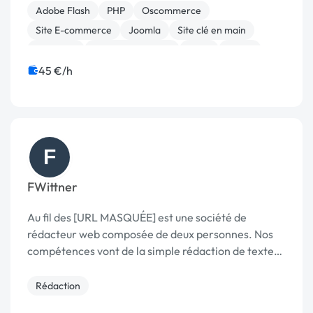
Graphiste et Créatif
Adobe Flash
PHP
Oscommerce
Site E-commerce
Joomla
Site clé en main
Bannière
Charte graphique
Logo
Photo
45 €/h
F
FWittner
Au fil des [URL MASQUÉE] est une société de
rédacteur web composée de deux personnes. Nos
compétences vont de la simple rédaction de texte
de présentation à des écrits plus complexes et
variés (contes pour site de vente, textes
Rédaction
descriptifs...). C...