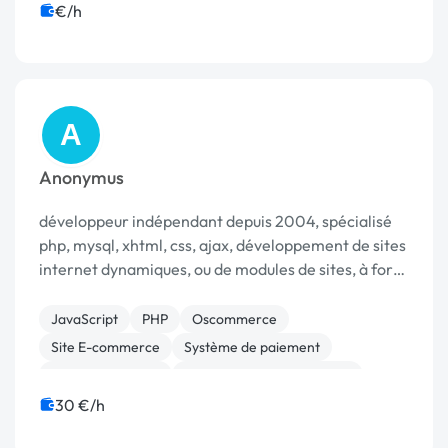
€/h
A
Anonymus
développeur indépendant depuis 2004, spécialisé
php, mysql, xhtml, css, ajax, développement de sites
internet dynamiques, ou de modules de sites, à forte
valeur ajoutée.
JavaScript
PHP
Oscommerce
Site E-commerce
Système de paiement
CSS, HTML, XML
Développement spécifique
Modules et composants
Site clé en main
30 €/h
SEO / GEO