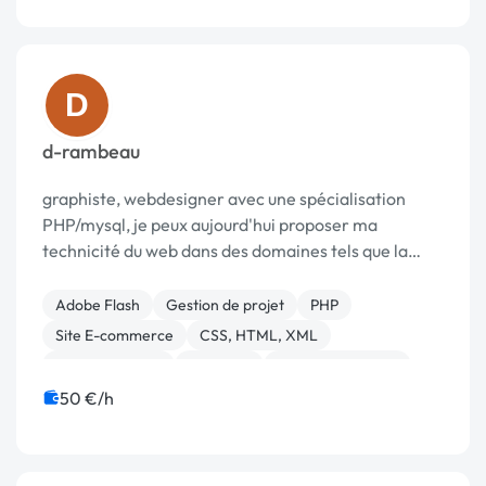
D
d-rambeau
graphiste, webdesigner avec une spécialisation
PHP/mysql, je peux aujourd'hui proposer ma
technicité du web dans des domaines tels que la
gestion de projet, la création de maquette
graphique, l’intégration ou le développement. Mes
Adobe Flash
Gestion de projet
PHP
services vont...
Site E-commerce
CSS, HTML, XML
Site clé en main
Bannière
Charte graphique
Logo
Formation
50 €/h