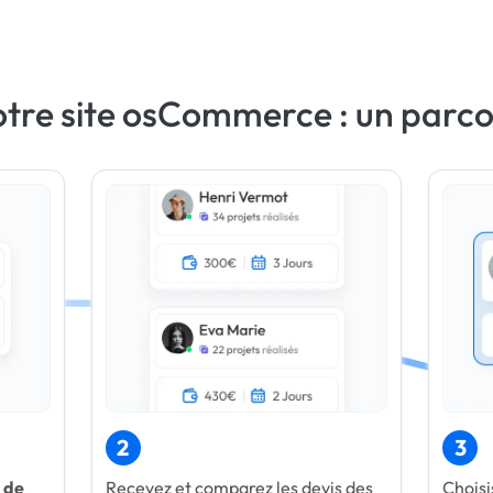
otre site osCommerce : un parco
2
3
 de
Recevez et comparez les devis des
Choisi