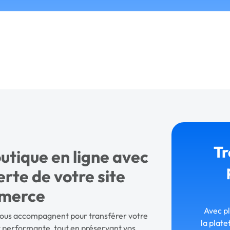
Tr
outique en ligne avec
rte de votre site
merce
Avec p
vous accompagnent pour transférer votre
la plate
t performante, tout en préservant vos