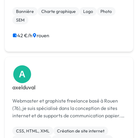
création graphique, sur de nombreux supports.
Ensemble, nous mettrons en avant les atouts et
Bannière
Charte graphique
Logo
Photo
servic...
SEM
42 €/h
rouen
A
axelduval
Webmaster et graphiste freelance basé à Rouen
(76), je suis spécialisé dans la conception de sites
internet et de supports de communication papier.
J’assure la direction artistique et création graphique
de tous vos projets de communication visu...
CSS, HTML, XML
Création de site internet