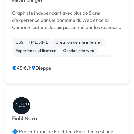
Graphiste indépendant avec plus de 8 ans
d'expérience dans le domaine du Web et de la
Communication. Je suis passionné par les réseaux
sociaux et le numérique ; c'est pourquoi je mets à
dispo mes compétences pour faire : - Vos logos /
CSS, HTML, XML
Création de site internet
Chartes g...
Experience utilisateur
Gestion site web
Integration HTML
Migration ou refonte de site
Site clé en main
WordPress
Charte graphique
45 €/h
Dieppe
Logo
FiabliNova
🔷 Présentation de Fiablitech Fiablitech est une