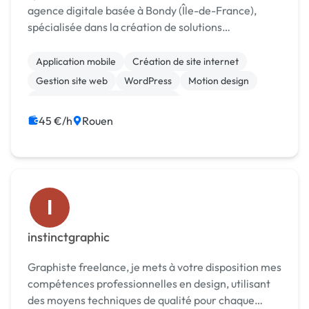
agence digitale basée à Bondy (Île-de-France),
spécialisée dans la création de solutions
numériques sur mesure. Nous accompagnons les
entreprises dans leur transformation digitale, avec
Application mobile
Création de site internet
un objec...
Gestion site web
WordPress
Motion design
Print (flyer, plaquette, affiche...)
45 €/h
Rouen
I
instinctgraphic
Graphiste freelance, je mets à votre disposition mes
compétences professionnelles en design, utilisant
des moyens techniques de qualité pour chaque