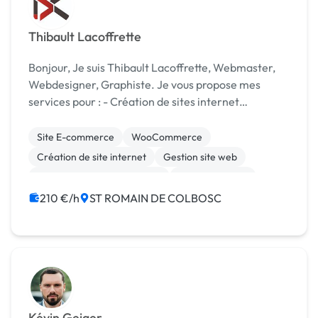
Thibault Lacoffrette
Bonjour, Je suis Thibault Lacoffrette, Webmaster,
Webdesigner, Graphiste. Je vous propose mes
services pour : - Création de sites internet
WordPress ( hébergement, référencement,
maintenance de site, design sur mesure ...) -
Site E-commerce
WooCommerce
Créat...
Création de site internet
Gestion site web
Migration ou refonte de site
Site clé en main
WordPress
210 €/h
ST ROMAIN DE COLBOSC
Kévin Geiger