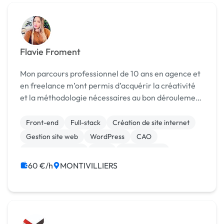
Flavie Froment
Mon parcours professionnel de 10 ans en agence et
en freelance m’ont permis d’acquérir la créativité
et la méthodologie nécessaires au bon déroulement
d’un projet. Directrice artistique et graphiste
spécialisée dans la création d’identité visu...
Front-end
Full-stack
Création de site internet
Gestion site web
WordPress
CAO
Charte graphique
Logo
Mise en page
Motion design
60 €/h
MONTIVILLIERS