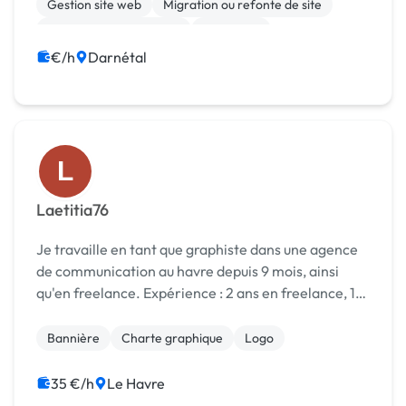
Gestion site web
Migration ou refonte de site
Modules et composants
Rédaction
Site clé en main
WordPress
Charte graphique
€/h
Darnétal
Logo
L
Laetitia76
Je travaille en tant que graphiste dans une agence
de communication au havre depuis 9 mois, ainsi
qu'en freelance. Expérience : 2 ans en freelance, 1
an et demi en agences. Formation : Bac+5, DNSEP
Design option Design graphique à l'ESADHAR, a...
Bannière
Charte graphique
Logo
35 €/h
Le Havre