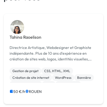
Tahina Raoelison
Directrice Artistique, Webdesigner et Graphiste
indépendante. Plus de 10 ans d’expérience en
création de sites web, logos, identités visuelles,
brochures et supports de communication sur
mesure.
Gestion de projet
CSS, HTML, XML
Création de site internet
WordPress
Bannière
Charte graphique
Logo
Mise en page
Photoshop
Print (flyer, plaquette, affiche...)
50 €/h
ROUEN