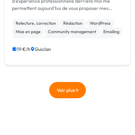
d'expérience professionnelle derrière moi me
permettent aujourd'hui de vous proposer mes
compétences et de mettre mon efficacité au service
de votre entreprise. Quelles sont mes expériences
Relecture, correction
Rédaction
WordPress
et mes comp...
Mise en page
Community management
Emailing
Google Ads
Formation
Ressources humaines
19 €/h
Guiclan
Voir plus