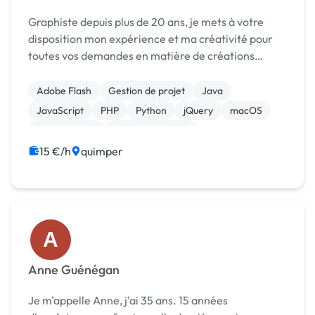
Graphiste depuis plus de 20 ans, je mets à votre
disposition mon expérience et ma créativité pour
toutes vos demandes en matière de créations
graphiques, quels que soient vos supports de
communication (logo, charte graphique, flyer,
Adobe Flash
Gestion de projet
Java
affiche, cart...
JavaScript
PHP
Python
jQuery
macOS
Dropshipping
Site E-commerce
15 €/h
quimper
A
Anne Guénégan
Je m'appelle Anne, j'ai 35 ans. 15 années