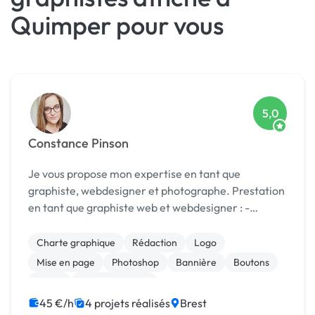
Quimper pour vous
5,0
Constance Pinson
Je vous propose mon expertise en tant que
graphiste, webdesigner et photographe. Prestation
en tant que graphiste web et webdesigner : -
Maquettes de site web et landing page - Analyse et
conseil en optimisation UX/UI - Création et intégr...
Charte graphique
Rédaction
Logo
Mise en page
Photoshop
Bannière
Boutons
Photo
Communication
45 €/h
4 projets réalisés
Brest