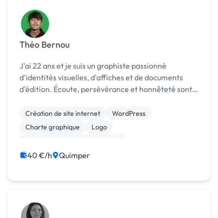
Théo Bernou
J'ai 22 ans et je suis un graphiste passionné
d'identités visuelles, d'affiches et de documents
d'édition. Écoute, persévérance et honnêteté sont
mes principales qualités. Spécialisé dans la création
de visuels destinés à l'impression (livres, aff...
Création de site internet
WordPress
Charte graphique
Logo
Print (flyer, plaquette, affiche...)
40 €/h
Quimper