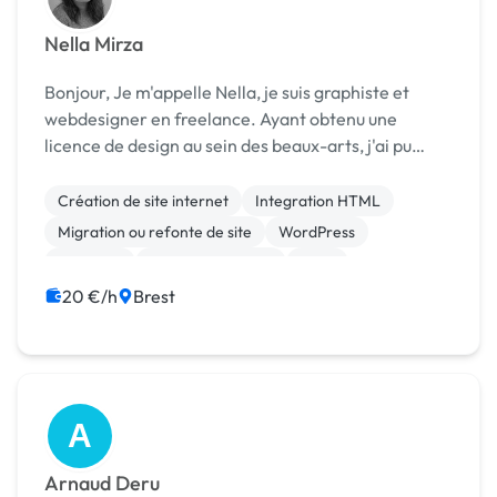
Nella Mirza
Bonjour, Je m'appelle Nella, je suis graphiste et
webdesigner en freelance. Ayant obtenu une
licence de design au sein des beaux-arts, j'ai pu
développer des compétences graphiques et
créatives. J'ai ensuite été diplômé en webdesign.
Création de site internet
Integration HTML
Pass...
Migration ou refonte de site
WordPress
Bannière
Charte graphique
Logo
Référencement, liens
SEO / GEO
20 €/h
Brest
A
Arnaud Deru