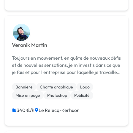
Veronik Martin
Toujours en mouvement, en quête de nouveaux défis
et de nouvelles sensations, je m'investis dans ce que
je fais et pour l'entreprise pour laquelle je travaille.
Graphiste de métier (24 ans), ma créativité et mon
expérience dans le print me per...
Bannière
Charte graphique
Logo
Mise en page
Photoshop
Publicité
340 €/h
Le Relecq-Kerhuon