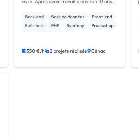
vivre. Après avoir travaillé environ 10 ans
pour des sociétés comme salarié (comme
développeur principalement dans le
Back-end
Base de données
Front-end
domaine de l'expertise comptable), j'ai pris
Full-stack
PHP
Symfony
Prestashop
la dé...
Admin système, sécurité
350 €/h
2 projets réalisés
Cénac