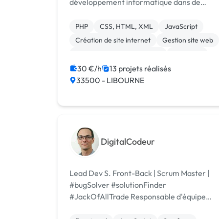
développement informatique dans de
grandes sociétés informatique depuis 9
ans. J'ai décidé de me lancer en tant que
PHP
CSS, HTML, XML
JavaScript
freelance pour voler de mes propres ailes
Création de site internet
Gestion site web
et rester au plus...
Migration ou refonte de site
Back-end
Base de données
Front-end
Symfony
30 €/h
13 projets réalisés
33500 - LIBOURNE
DigitalCodeur
Lead Dev S. Front-Back | Scrum Master |
#bugSolver #solutionFinder
#JackOfAllTrade Responsable d'équipe
technique dans le développement