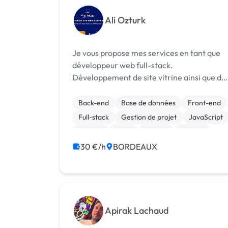
Ali Ozturk
Je vous propose mes services en tant que
développeur web full-stack.
Développement de site vitrine ainsi que de
sites plus élaborés, en utilisant des
technologies récentes du web tels que
Back-end
Base de données
Front-end
React, React Native, Symfony, Laravel.
Full-stack
Gestion de projet
JavaScript
N’hésitez pas à...
Laravel
Linux
MySQL
Node.js
30 €/h
BORDEAUX
Apirak Lachaud