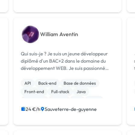
William Aventin
Qui suis-je ? Je suis un jeune développeur
diplômé d'un BAC+2 dans le domaine du
développement WEB. Je suis passionné
depuis mon plus jeune âge sur la conception
-
de site internet et logiciel. J'ai déjà eu
s
API
Back-end
Base de données
l'occasion de travailler sur des projet...
Front-end
Full-stack
Java
JavaScript
Node.js
PHP
React
24 €/h
Sauveterre-de-guyenne