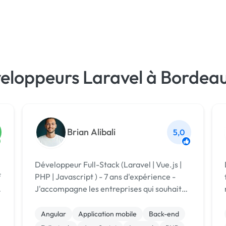
veloppeurs Laravel à Bordea
Brian Alibali
5,0
Développeur Full-Stack (Laravel | Vue.js |
f
PHP | Javascript ) - 7 ans d'expérience -
J'accompagne les entreprises qui souhaite
développer des outils pour soutenir les
croissance.
Angular
Application mobile
Back-end