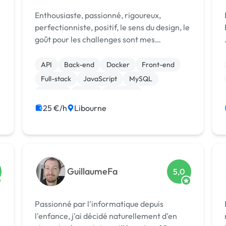
Enthousiaste, passionné, rigoureux,
perfectionniste, positif, le sens du design, le
B
goût pour les challenges sont mes
principaux traits de caractères.
Développeur professionnel depuis environ
API
Back-end
Docker
Front-end
15 ans, j'aime mon métier et le fait aussi
Full-stack
JavaScript
MySQL
bien que ...
Node.js
React
Symfony
25 €/h
Libourne
GuillaumeFa
5,0
Passionné par l'informatique depuis
Bo
l'enfance, j'ai décidé naturellement d'en