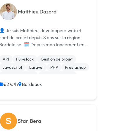
Matthieu Dazord
👤 Je suis Matthieu, développeur web et
chef de projet depuis 8 ans sur la région
ordelaise. 🗓️ Depuis mon lancement en
tant que freelance, j'accompagne tous
types de partenaires : entrepreneurs, start-
API
Full-stack
Gestion de projet
up, agences de développement et de
JavaScript
Laravel
PHP
Prestashop
communi...
Site E-commerce
CSS, HTML, XML
Création de site internet
62 €/h
Bordeaux
S
Stan Bera