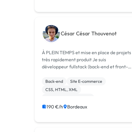
César César Thouvenot
À PLEIN TEMPS et mise en place de projets
très rapidement produit Je suis
développeur fullstack (back-end et front-
end). Je suis capable de . Création de
Landing page, Site vitrine ou E-commerce 
Back-end
Site E-commerce
Conception et développement d'une
CSS, HTML, XML
applicati...
Création de site internet
Installation de Script
Site clé en main
190 €/h
Bordeaux
WordPress
Charte graphique