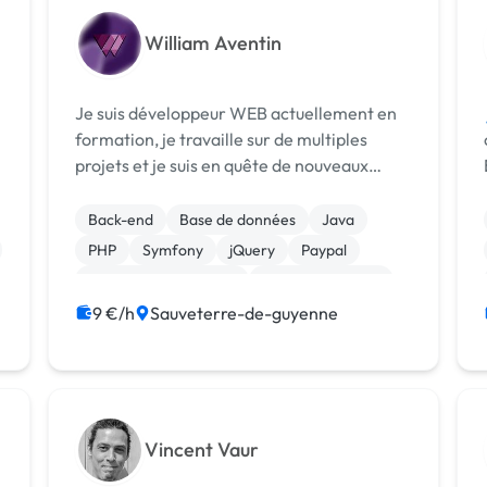
William Aventin
Je suis développeur WEB actuellement en
formation, je travaille sur de multiples
s
projets et je suis en quête de nouveaux
B
projets pour continuer ma progression dans
le domaine. Je travaille sous les langages
Back-end
Base de données
Java
suivants: Java, HTML, CSS, SASS, PHP et ...
PHP
Symfony
jQuery
Paypal
Système de paiement
CSS, HTML, XML
Création de site internet
9 €/h
Sauveterre-de-guyenne
Vincent Vaur