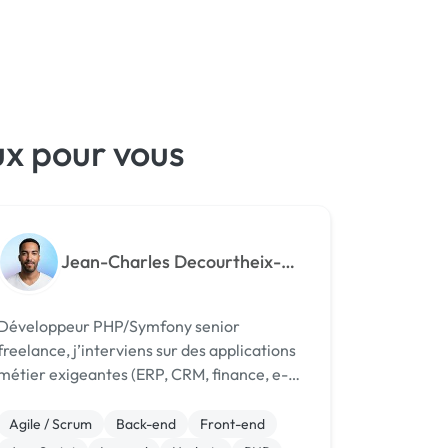
ux pour vous
Jean-Charles Decourtheix-
Crozatier
Développeur PHP/Symfony senior
freelance, j’interviens sur des applications
métier exigeantes (ERP, CRM, finance, e-
commerce) où la structuration technique
est un enjeu stratégique.
Agile / Scrum
Back-end
Front-end