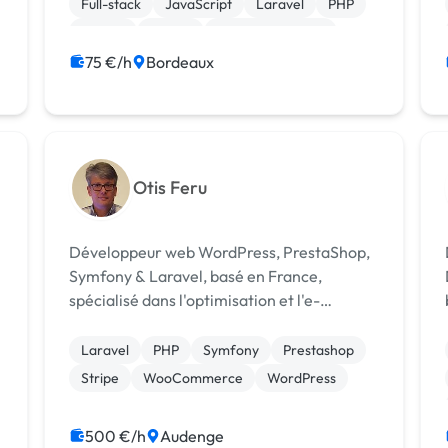
Full-stack
JavaScript
Laravel
PHP
Python
Vue.JS
Site E-commerce
75 €/h
Bordeaux
Otis Feru
Développeur web WordPress, PrestaShop,
Symfony & Laravel, basé en France,
D
spécialisé dans l'optimisation et l'e-
commerce.
Laravel
PHP
Symfony
Prestashop
Stripe
WooCommerce
WordPress
500 €/h
Audenge