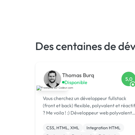
Des centaines de dé
Thomas Burq
5,0
Disponible
Vous cherchez un développeur fullstack
(front et back) flexible, polyvalent et réacti
? Me voila ! :) Développeur web polyvalent
(PHP, Javascript, Laravel, VueJS,
Wordpress) depuis maintenant 5 ans, j'ai
CSS, HTML, XML
Integration HTML
travaillé sur des projets variés - site...