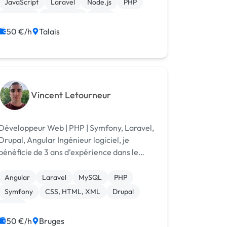
JavaScript
Laravel
Node.js
PHP
Symfony
Prestashop
CMS
50 €/h
Talais
Vincent Letourneur
Développeur Web | PHP | Symfony, Laravel,
rupal, Angular Ingénieur logiciel, je
bénéficie de 3 ans d’expérience dans le
développement web (backend & frontend)
et d'un an dans la gestion de projets IT, avec
Angular
Laravel
MySQL
PHP
une forte orientation PHP. Compéte...
Symfony
CSS, HTML, XML
Drupal
AWS
50 €/h
Bruges