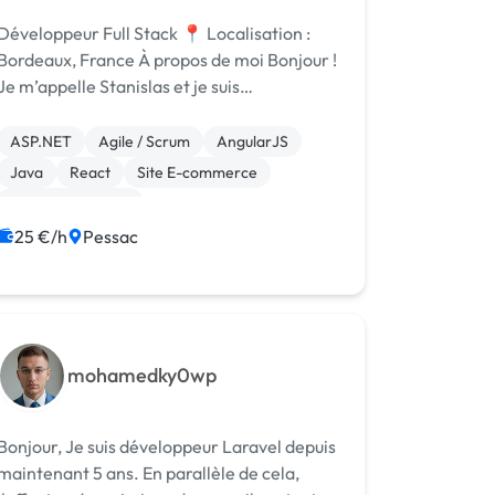
Développeur Full Stack 📍 Localisation :
ordeaux, France À propos de moi Bonjour !
Je m’appelle Stanislas et je suis
développeur web freelance avec 5 années
d’expérience dans la création de sites web
ASP.NET
Agile / Scrum
AngularJS
performants et d’applications web su...
Java
React
Site E-commerce
CSS, HTML, XML
Création de site internet
25 €/h
Pessac
Migration ou refonte de site
WordPress
mohamedky0wp
njour, Je suis développeur Laravel depuis
maintenant 5 ans. En parallèle de cela,