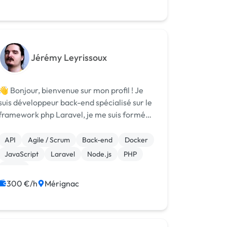
Jérémy Leyrissoux
👋 Bonjour, bienvenue sur mon profil ! Je
suis développeur back-end spécialisé sur le
framework php Laravel, je me suis formé
en autodidacte via des formations sur le
ite udemy. Mes formations Udemy suivis : -
API
Agile / Scrum
Back-end
Docker
PHP with Laravel for beginne...
JavaScript
Laravel
Node.js
PHP
React
300 €/h
Mérignac