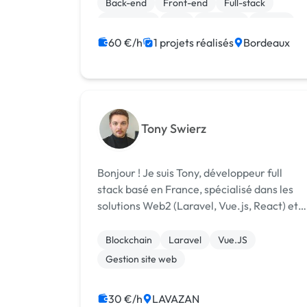
Back-end
Front-end
Full-stack
JavaScript
PHP
Symfony
Vue.JS
Site E-commerce
60 €/h
1 projets réalisés
Bordeaux
Tony Swierz
Bonjour ! Je suis Tony, développeur full
stack basé en France, spécialisé dans les
solutions Web2 (Laravel, Vue.js, React) et
Web3 (Solidity, NFTs, DeFi). Avec plus de 5
ans d’expérience, dont 4 en télétravail, je
Blockchain
Laravel
Vue.JS
conçois des applications performa...
Gestion site web
30 €/h
LAVAZAN