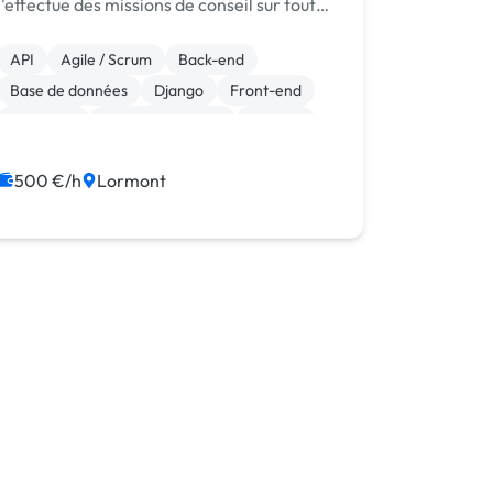
j'effectue des missions de conseil sur toute
sorte d'environnement logiciel ce qui me
permet d'avoir une profil très polyvalent.
API
Agile / Scrum
Back-end
Tout ceci me permet de m'ada...
Base de données
Django
Front-end
Full-stack
Gestion de projet
Laravel
Linux
500 €/h
Lormont