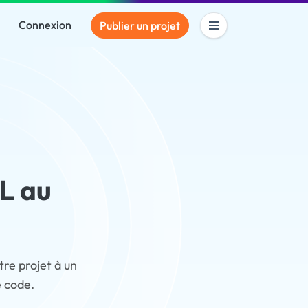
Connexion
Publier un projet
L au
re projet à un
e code.