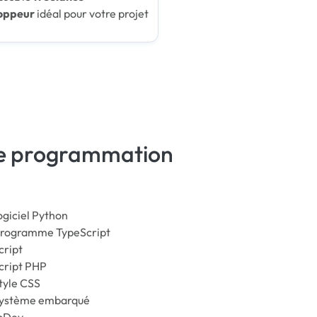
oppeur
idéal pour votre projet
 de programmation
ogiciel Python
programme TypeScript
cript
cript PHP
tyle CSS
système embarqué
bDev