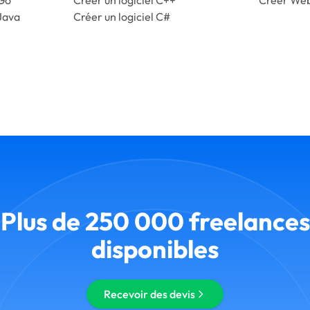
Java
Créer un logiciel C#
Plus de 250 000 freelances
disponibles
Recevoir des devis