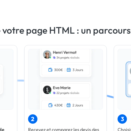
 votre page HTML : un parcours
2
3
de
Recevez et comparez les devis des
Choisi