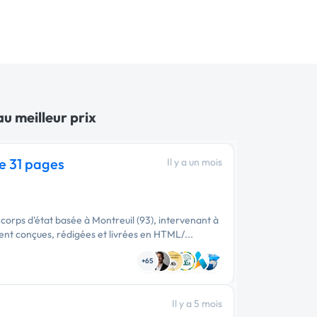
u meilleur prix
e 31 pages
Il y a un mois
 corps d'état basée à Montreuil (93), intervenant à
 déjà entièrement conçues, rédigées et livrées en HTML/...
+65
Il y a 5 mois