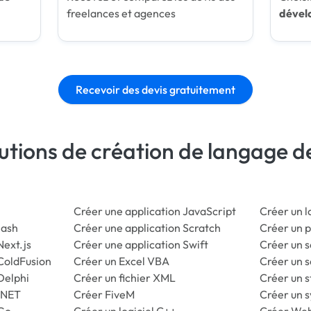
freelances et agences
dével
Recevoir des devis gratuitement
lutions de création de langage
Créer une application JavaScript
Créer un l
lash
Créer une application Scratch
Créer un 
Next.js
Créer une application Swift
Créer un s
 ColdFusion
Créer un Excel VBA
Créer un s
Delphi
Créer un fichier XML
Créer un s
 .NET
Créer FiveM
Créer un 
 Go
Créer un logiciel C++
Créer We