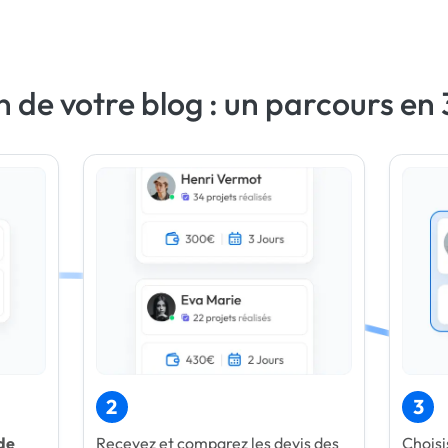
 de votre blog : un parcours en
2
3
de
Recevez et comparez les devis des
Choisi