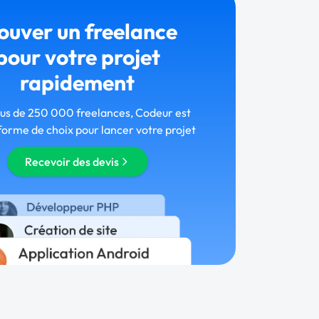
ouver un freelance
pour votre projet
rapidement
lus de 250 000 freelances, Codeur est
forme de choix pour lancer votre projet
Recevoir des devis