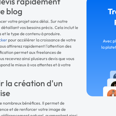
evis rapidement
re blog
Tr
cer votre projet sans délai. Sur notre
étaillant vos besoins précis. Cela inclut le
s et le type de contenu à produire.
cker
pour accélérer la croissance de votre
Avec p
vous attirerez rapidement l'attention des
la plate
fication permet aux freelances de
s recevrez ainsi plusieurs devis que vous
spond le mieux à vos attentes et à votre
r la création d'un
ise
de nombreux bénéfices. Il permet de
ience et de renforcer votre image de
e référencement naturel, augmentant ainsi