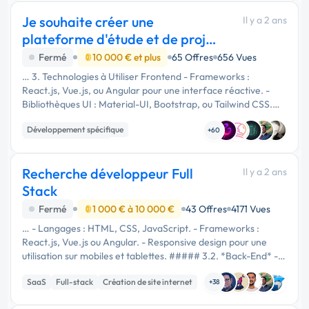
Je souhaite créer une
Il y a 2 ans
plateforme d'étude et de projet
de rénovation
Fermé
10 000 € et plus
65 Offres
656 Vues
… 3. Technologies à Utiliser Frontend - Frameworks :
React.js, Vue.js, ou Angular pour une interface réactive. -
Bibliothèques UI : Material-UI, Bootstrap, ou Tailwind CSS.
Backend - Langages : Node.js, Python (Django/Flask), Ruby
Développement spécifique
on Rails. - …
+60
Experience utilisateur
Recherche développeur Full
Il y a 2 ans
Stack
Fermé
1 000 € à 10 000 €
43 Offres
4171 Vues
… - Langages : HTML, CSS, JavaScript. - Frameworks :
React.js, Vue.js ou Angular. - Responsive design pour une
utilisation sur mobiles et tablettes. ##### 3.2. *Back-End* -
Langages : Node.js, Python, Ruby, etc. - Frameworks :
SaaS
Full-stack
Création de site internet
Express.js, Django, …
+38