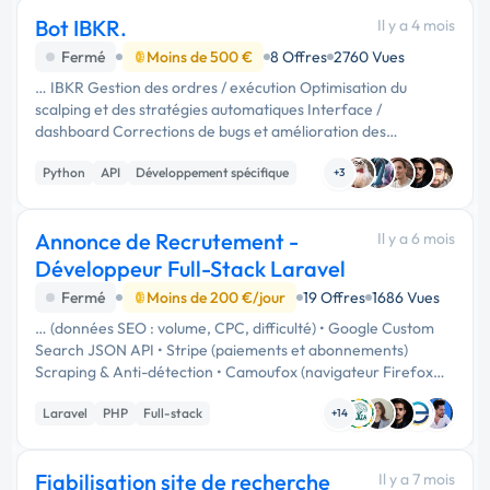
Bot IBKR.
Il y a 4 mois
Fermé
Moins de 500 €
8 Offres
2760 Vues
… IBKR Gestion des ordres / exécution Optimisation du
scalping et des stratégies automatiques Interface /
dashboard Corrections de bugs et amélioration des
performances Profil recherché : Très bonne maîtrise de
Python
API
Développement spécifique
Python Expérience avec l’API …
+3
Annonce de Recrutement -
Il y a 6 mois
Développeur Full-Stack Laravel
Fermé
Moins de 200 €/jour
19 Offres
1686 Vues
… (données SEO : volume, CPC, difficulté) • Google Custom
Search JSON API • Stripe (paiements et abonnements)
Scraping & Anti-détection • Camoufox (navigateur Firefox
modifié avec randomisation de fingerprint) • Python (scripts
Laravel
PHP
Full-stack
de scraping) • …
+14
Fiabilisation site de recherche
Il y a 7 mois