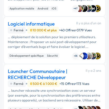
programmation** : - Backend : Node.js, PHP, ou Python. -
Application mobile
Android
iOS
Frontend : React Native ou Flutter …
+47
Logiciel informatique
Il y a plus d'un an
Fermé
10 000 € et plus
40 Offres
3179 Vues
… déploiement de la solution pour les premiers utilisateurs.
Maintenance : Proposer un suivi post-développement pour
corriger d’éventuels bugs et faire évoluer le logiciel.
Compétences recherchées : Langages de programmation :
Développement spécifique
Sécurité
Python, C++, Java …
+35
Logiciel
Launcher Communautaire |
Il y a 2 ans
RECHERCHE Développeur
Fermé
500 € à 1 000 €
15 Offres
173 Vues
… launcher nécessite une synchronisation avec un serveur
(par exemple, pour la synchronisation des préférences entre
plusieurs appareils), un backend sera nécessaire. Utiliser des
technologies comme Node.js avec Express, Django pour