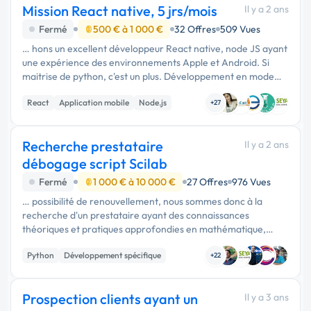
Mission React native, 5 jrs/mois
Il y a 2 ans
Fermé
500 € à 1 000 €
32 Offres
509 Vues
… hons un excellent développeur React native, node JS ayant
une expérience des environnements Apple et Android. Si
maitrise de python, c'est un plus. Développement en mode
agile. Environnement Github. Dev front et back. -
React
Application mobile
Node.js
comprendre l'App …
+27
Recherche prestataire
Il y a 2 ans
débogage script Scilab
Fermé
1 000 € à 10 000 €
27 Offres
976 Vues
… possibilité de renouvellement, nous sommes donc à la
recherche d'un prestataire ayant des connaissances
théoriques et pratiques approfondies en mathématique,
informatique (dont algorithmique) et statistique
Python
Développement spécifique
(outils/langage de programmation …
+22
Prospection clients ayant un
Il y a 3 ans