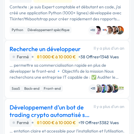
Contexte : je suis Expert comptable et débutant en code, j'ai
créé une application Python (1000+ lignes) développée avec
Tkinter/ttkbootstrap pour créer rapidement des rapports
d'expertise à partir de template. L'application fonctionne …
Python
Développement spécifique
+10
Maintenance
Recherche un développeur
Il y a plus d'un an
Fermé
1 000 € à 10 000 €
38 Offres
1348 Vues
… permettre sa commercialisation rapide en plus de
développer le front-end 🔹 Objectifs de la mission Nous
recherchons une entreprise IT capable de : ✅ Auditer le
back-end existant (code en Python, Dockerisé, Flask/Django).
SaaS
Back-end
Front-end
✅ Corriger les bugs et …
+33
Développement d’un bot de
Il y a plus d'un an
trading crypto automatisé sur
Telegram (SOL)
Fermé
1 000 € à 10 000 €
19 Offres
3382 Vues
… entation claire et accessible pour l’installation et l’utilisation.