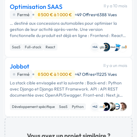
Optimisation SAAS
Il y a 10 mois
Fermé
500 € à 1 000 €
49 Offres
6388 Vues
… destiné aux concessions automobiles pour optimiser la
gestion de leur activité après-vente. Une version
fonctionnelle du produit est déjà en ligne : Frontend : React.js
(hébergé sur Firebase) Backend : Python - framework
SaaS
Full-stack
React
Django (hébergé sur …
+44
Jobbot
Il y a un mois
Fermé
500 € à 1 000 €
47 Offres
11225 Vues
La stack cible envisagée est la suivante : Back-end : Python
avec Django et Django REST Framework. API : API REST
documentée avec OpenAPI/Swagger. Front-end : Next.js
avec TypeScript et Tailwind CSS. Base de données :
Développement spécifique
SaaS
Python
PostgreSQL. Cache et files …
+42
Vous avez un projet similaire ?