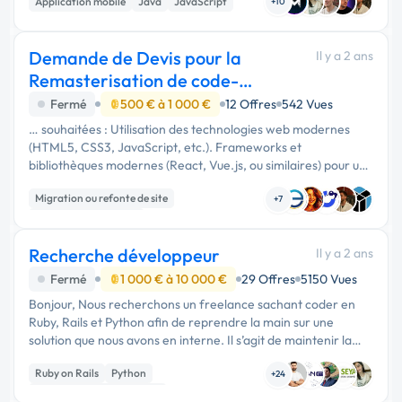
Application mobile
Java
JavaScript
Python, ou …
+10
Demande de Devis pour la
Il y a 2 ans
Remasterisation de code-
ami.fr
Fermé
500 € à 1 000 €
12 Offres
542 Vues
… souhaitées : Utilisation des technologies web modernes
(HTML5, CSS3, JavaScript, etc.). Frameworks et
bibliothèques modernes (React, Vue.js, ou similaires) pour une
expérience utilisateur optimale. Backend robuste et sécurisé
Migration ou refonte de site
(PHP, Node.js, …
+7
Experience utilisateur
Recherche développeur
Il y a 2 ans
Fermé
1 000 € à 10 000 €
29 Offres
5150 Vues
Bonjour, Nous recherchons un freelance sachant coder en
Ruby, Rails et Python afin de reprendre la main sur une
solution que nous avons en interne. Il s’agit de maintenir la
solution, la mettre à jour et la rendre fonctionnelle en cas de
Ruby on Rails
Python
…
+24
Développement spécifique