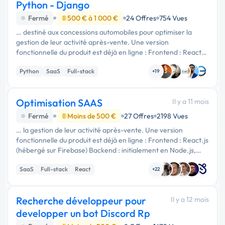
Python - Django
Fermé
500 € à 1 000 €
24 Offres
754 Vues
… destiné aux concessions automobiles pour optimiser la
gestion de leur activité après-vente. Une version
fonctionnelle du produit est déjà en ligne : Frontend : React.js
(hébergé sur Firebase) Backend : Python - framework
Python
SaaS
Full-stack
Django (hébergé sur …
+19
Optimisation SAAS
Il y a 11 mois
Fermé
Moins de 500 €
27 Offres
2198 Vues
… la gestion de leur activité après-vente. Une version
fonctionnelle du produit est déjà en ligne : Frontend : React.js
(hébergé sur Firebase) Backend : initialement en Node.js,
actuellement migré vers Python (hébergé sur Google Cloud)
SaaS
Full-stack
React
Base de …
+22
Recherche développeur pour
Il y a 12 mois
developper un bot Discord Rp