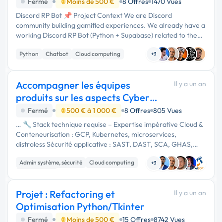
Fermé
Moins de 500 €
8 Offres
1470 Vues
Discord RP Bot 📌 Project Context We are Discord
community building gamified experiences. We already have a
working Discord RP Bot (Python + Supabase) related to the
Thugz and street mechanics (economy, gangs, justice,
Python
Chatbot
Cloud computing
random situations with …
+3
Accompagner les équipes
Il y a un an
produits sur les aspects Cyber
Tech
Fermé
500 € à 1 000 €
8 Offres
805 Vues
… 🔧 Stack technique requise – Expertise impérative Cloud &
Conteneurisation : GCP, Kubernetes, microservices,
distroless Sécurité applicative : SAST, DAST, SCA, GHAS,
Tenable, Trivy, OWASP Langages & Techs : Java, Python,
Admin système, sécurité
Cloud computing
Node.js, APIs …
+3
Agile / Scrum
Projet : Refactoring et
Il y a un an
Optimisation Python/Tkinter
Fermé
Moins de 500 €
15 Offres
8742 Vues