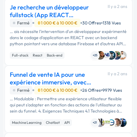
Je recherche un développeur
Il y a 2 ans
fullstack (App REACT
Typescript)
Fermé
1 000 € à 10 000 €
30 Offres
1318 Vues
… ais nécessite l'intervention d'un développpeur expérimenté
dans le codage d'application en REACT avec un backend
python pointant vers une database Firebase et d'autres API
externes d'IA.
Full-stack
React
Back-end
+25
Funnel de vente IA pour une
Il y a 2 ans
expérience immersive, avec
formation IA
Fermé
1 000 € à 10 000 €
26 Offres
9979 Vues
… Modulable : Permettre une expérience utilisateur flexible
qui peut s'adapter en fonction des actions de l'utilisateur au
sein du funnel. 4. Exigences Techniques 4.1 Technologies à
Utiliser Backend : Node.js, Python (pour les scripts IA) …
Machine Learning
Chatbot
API
+21