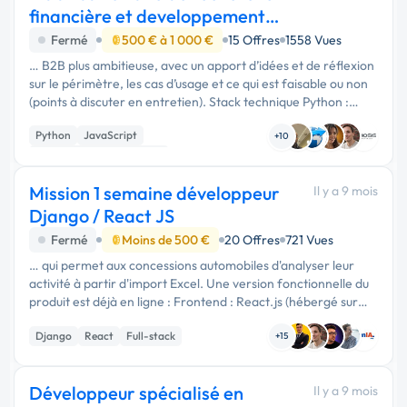
financière et developpement
offre b2b
Fermé
500 € à 1 000 €
15 Offres
1558 Vues
… B2B plus ambitieuse, avec un apport d’idées et de réflexion
sur le périmètre, les cas d’usage et ce qui est faisable ou non
(points à discuter en entretien). Stack technique Python :
automatisation, IA, workflows, data JavaScript / TypeScript,
Python
JavaScript
…
+10
Développement spécifique
Mission 1 semaine développeur
Il y a 9 mois
Django / React JS
Fermé
Moins de 500 €
20 Offres
721 Vues
… qui permet aux concessions automobiles d'analyser leur
activité à partir d'import Excel. Une version fonctionnelle du
produit est déjà en ligne : Frontend : React.js (hébergé sur
Firebase) Backend : Python - framework Django (hébergé …
Django
React
Full-stack
+15
Développeur spécialisé en
Il y a 9 mois