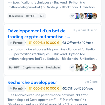
--- Spécifications techniques : - Backend : Python (via
`python-telegram-bot`) ou Node.js. - Blockchain : Utilisation
de Solana Web3.js ou Rust pour l'intégration …
Blockchain
Bot HFT
API
+14
Développement d’un bot de
Il y a plus d'un an
trading crypto automatisé sur
Telegram (SOL)
Fermé
1 000 € à 10 000 €
18 Offres
8649 Vues
… entation claire et accessible pour l’installation et l’utilisation.
--- Spécifications techniques : - Backend : Python (via
`python-telegram-bot`) ou Node.js. - Blockchain : Utilisation
de Solana Web3.js ou Rust pour l'intégration …
Bot HFT
Cryptomonnaie
Blockchain
+13
Recherche développeur
Il y a 2 ans
Fermé
1 000 € à 10 000 €
52 Offres
1380 Vues
… et Android avec une performance optimale. ### **6.
Technologie et Développement** - **Plateformes** :
Développement pour iOS et Android. - **Langages de