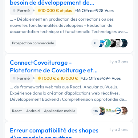
besoin de développement de
site web
Fermé
10 000 € et plus
16 Offres
928 Vues
… - Déploiement en production des corrections ou des
nouvelles fonctionnalités développées - Rédaction de
documentation technique et fonctionnelle Technologies avec
lesquelles j'ai le plus d'expérience : - Back-end : PHP, Python -
Prospection commerciale
…
+11
ConnectCovoiturage -
Il y a 3 ans
Plateforme de Covoiturage et
de Partage de Trajet
Fermé
1 000 € à 10 000 €
35 Offres
694 Vues
… de frameworks web tels que React, Angular ou Vue.js.
Expérience dans la création d'applications web réactives.
Développement Backend : Compréhension approfondie des
langages de programmation côté serveur tels que Node.js,
React
Android
Application mobile
Python ou Ruby on …
+30
Erreur compatibilité des shapes
Il y a 3 ans
d'un modele en python