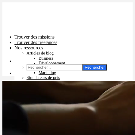
Trouver des missions
Trouver des freelances
Nos ressources
Articles de blog
Business
Développement
Rechercher
Graphisme
Marketing
Simulateurs de prix
Prix app mobile
Prix site vitrine
Prix site e-commerce
Prix logo
Prix pub Instagram
Prix logiciel
Prix chatbot
Prix site WordPress
Prix charte graphique
Prix site Wix
Facturation en ligne