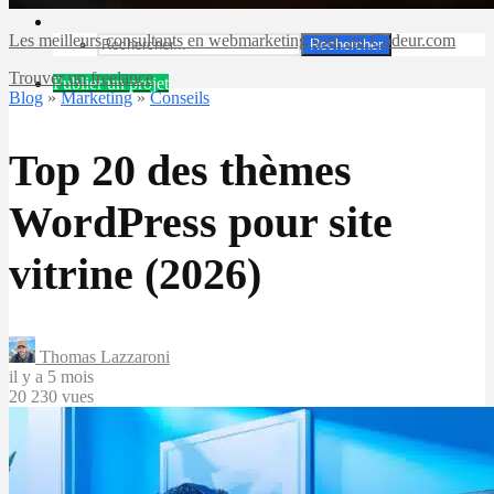
Les meilleurs consultants en webmarketing sont sur Codeur.com
Rechercher
Trouver un freelance
Publier un projet
Blog
»
Marketing
»
Conseils
Top 20 des thèmes
WordPress pour site
vitrine (2026)
Thomas Lazzaroni
il y a 5 mois
20 230 vues