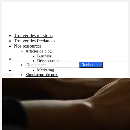
Trouver des missions
Trouver des freelances
Nos ressources
Articles de blog
Business
Développement
Rechercher
Graphisme
Marketing
Simulateurs de prix
Prix app mobile
Prix site vitrine
Prix site e-commerce
Prix logo
Prix pub Instagram
Prix logiciel
Prix chatbot
Prix site WordPress
Prix charte graphique
Prix site Wix
Facturation en ligne