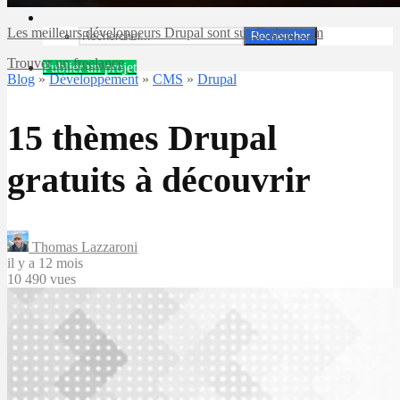
Les meilleurs développeurs Drupal sont sur Codeur.com
Rechercher
Trouver un freelance
Publier un projet
Blog
»
Développement
»
CMS
»
Drupal
15 thèmes Drupal
gratuits à découvrir
Thomas Lazzaroni
il y a 12 mois
10 490 vues