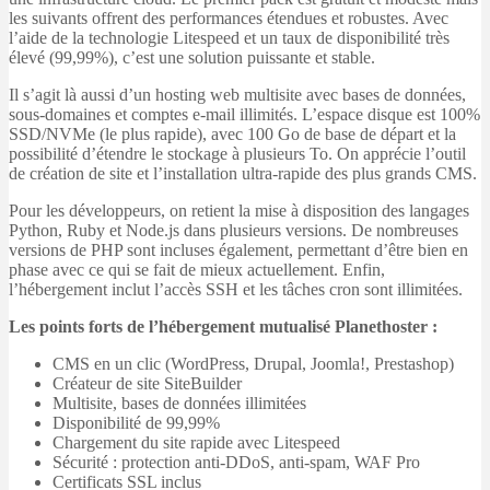
les suivants offrent des performances étendues et robustes. Avec
l’aide de la technologie Litespeed et un taux de disponibilité très
élevé (99,99%), c’est une solution puissante et stable.
Il s’agit là aussi d’un hosting web multisite avec bases de données,
sous-domaines et comptes e-mail illimités. L’espace disque est 100%
SSD/NVMe (le plus rapide), avec 100 Go de base de départ et la
possibilité d’étendre le stockage à plusieurs To. On apprécie l’outil
de création de site et l’installation ultra-rapide des plus grands CMS.
Pour les développeurs, on retient la mise à disposition des langages
Python, Ruby et Node.js dans plusieurs versions. De nombreuses
versions de PHP sont incluses également, permettant d’être bien en
phase avec ce qui se fait de mieux actuellement. Enfin,
l’hébergement inclut l’accès SSH et les tâches cron sont illimitées.
Les points forts de l’hébergement mutualisé Planethoster :
CMS en un clic (WordPress, Drupal, Joomla!, Prestashop)
Créateur de site SiteBuilder
Multisite, bases de données illimitées
Disponibilité de 99,99%
Chargement du site rapide avec Litespeed
Sécurité : protection anti-DDoS, anti-spam, WAF Pro
Certificats SSL inclus