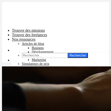
Trouver des missions
Trouver des freelances
Nos ressources
Articles de blog
Business
Développement
Rechercher
Graphisme
Marketing
Simulateurs de prix
Prix app mobile
Prix site vitrine
Prix site e-commerce
Prix logo
Prix pub Instagram
Prix logiciel
Prix chatbot
Prix site WordPress
Prix charte graphique
Prix site Wix
Facturation en ligne