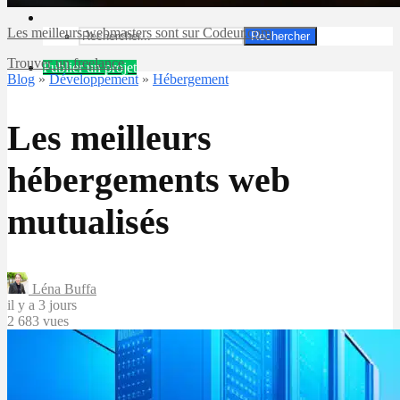
Les meilleurs webmasters sont sur Codeur.com
Rechercher
Trouver un freelance
Publier un projet
Blog
»
Développement
»
Hébergement
Les meilleurs
hébergements web
mutualisés
Léna Buffa
il y a 3 jours
2 683 vues