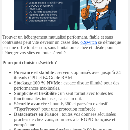
Trouver un hébergement mutualisé performant, fiable et sans
contraintes peut vite devenir un casse-tête.
o2switch
se démarque
par une offre tout-en-un, sans limitation cachée et idéale pour
héberger vos sites en toute sérénité.
Pourquoi choisir o2switch ?
Puissance et stabilité
: serveurs optimisés avec jusqu’à 24
threads CPU et 64 Go de RAM.
Stockage 100 % NVMe
: espace disque illimité pour des
performances maximales.
Simplicité et flexibilité
: un seul forfait avec toutes les
fonctionnalités incluses, sans surcoût.
Sécurité avancée
: imunify360 et pare-feu exclusif
“TigerProtect” pour une protection renforcée.
Datacenters en France
: toutes vos données sécurisées
proches de chez vous, soumises à la RGPD française et
européenne.
Sauvegardes longues durées
: jusqu’à 90 jours pour