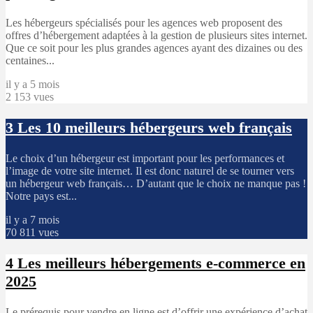
Les hébergeurs spécialisés pour les agences web proposent des
offres d’hébergement adaptées à la gestion de plusieurs sites internet.
Que ce soit pour les plus grandes agences ayant des dizaines ou des
centaines...
il y a 5 mois
2 153 vues
3
Les 10 meilleurs hébergeurs web français
Le choix d’un hébergeur est important pour les performances et
l’image de votre site internet. Il est donc naturel de se tourner vers
un hébergeur web français… D’autant que le choix ne manque pas !
Notre pays est...
il y a 7 mois
70 811 vues
4
Les meilleurs hébergements e-commerce en
2025
Le prérequis pour vendre en ligne est d’offrir une expérience d’achat