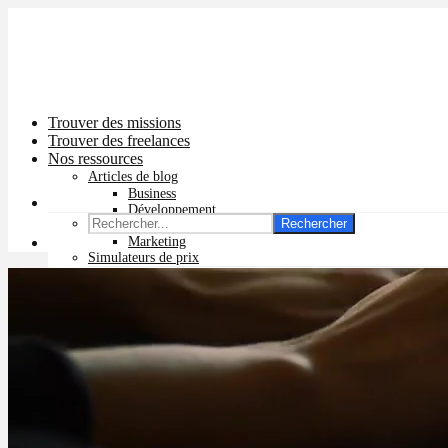
Trouver des missions
Trouver des freelances
Nos ressources
Articles de blog
Business
Développement
Rechercher
Graphisme
Marketing
Simulateurs de prix
Prix app mobile
Prix site vitrine
Prix site e-commerce
Prix logo
Prix pub Instagram
Prix logiciel
Prix chatbot
Prix site WordPress
Prix charte graphique
Prix site Wix
Facturation en ligne