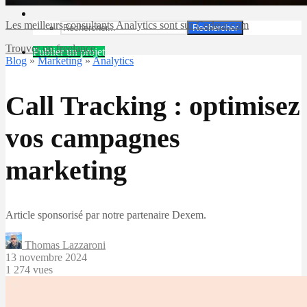
Les meilleurs consultants Analytics sont sur Codeur.com
Rechercher
Trouver un freelance
Publier un projet
Blog
»
Marketing
»
Analytics
Call Tracking : optimisez
vos campagnes
marketing
Article sponsorisé par notre partenaire Dexem.
Thomas Lazzaroni
13 novembre 2024
1 274 vues