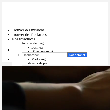
Trouver des missions
Trouver des freelances
Nos ressources
Articles de blog
Business
Développement
Rechercher
Graphisme
Marketing
Simulateurs de prix
Prix app mobile
Prix site vitrine
Prix site e-commerce
Prix logo
Prix pub Instagram
Prix logiciel
Prix chatbot
Prix site WordPress
Prix charte graphique
Prix site Wix
Facturation en ligne