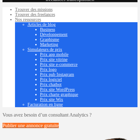
Trouver des missions
Trouver des freelances
Nos ressources
Articles de blog
Business
Développement
Graphisme
Marketing
Simulateurs de prix
Prix app mobile
Prix site vitrine
Prix site e-commerce
Prix logo
Prix pub Instagram
Prix logiciel
Prix chatbot
Prix site WordPress
Prix charte graphique
Prix site Wix
Facturation en ligne
Vous avez besoin d’un consultant Analytics ?
Publier une annonce
gratuite