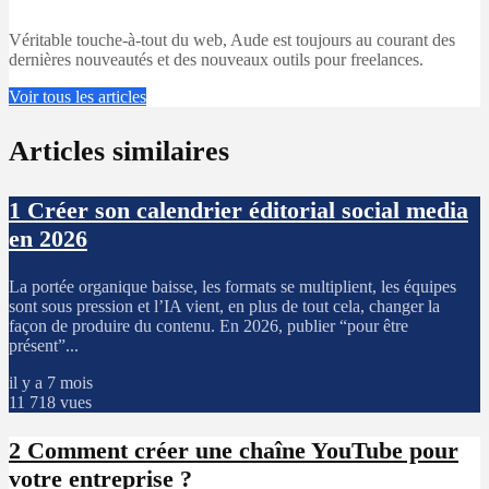
Véritable touche-à-tout du web, Aude est toujours au courant des
dernières nouveautés et des nouveaux outils pour freelances.
Voir tous les articles
Articles similaires
1
Créer son calendrier éditorial social media
en 2026
La portée organique baisse, les formats se multiplient, les équipes
sont sous pression et l’IA vient, en plus de tout cela, changer la
façon de produire du contenu. En 2026, publier “pour être
présent”...
il y a 7 mois
11 718 vues
2
Comment créer une chaîne YouTube pour
votre entreprise ?