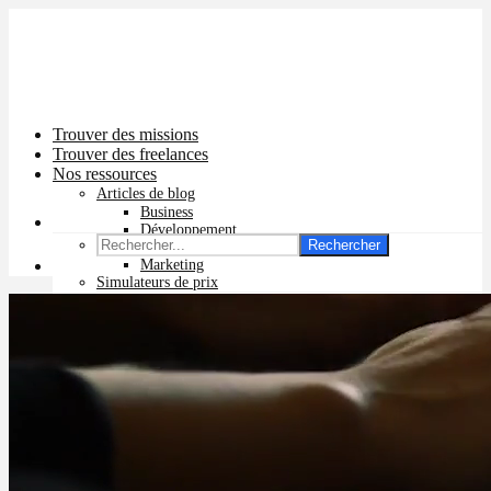
Trouver des missions
Trouver des freelances
Nos ressources
Articles de blog
Business
Développement
Rechercher
Graphisme
Marketing
Simulateurs de prix
Prix app mobile
Prix site vitrine
Prix site e-commerce
Prix logo
Prix pub Instagram
Prix logiciel
Prix chatbot
Prix site WordPress
Prix charte graphique
Prix site Wix
Facturation en ligne