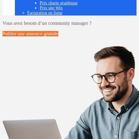
Prix charte graphique
Prix site Wix
Facturation en ligne
Vous avez besoin d’un community manager ?
Publier une annonce
gratuite