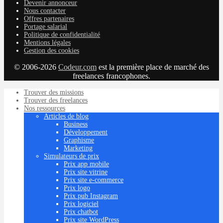
Devenir annonceur
Nous contacter
Offres partenaires
Portage salarial
Politique de confidentialité
Mentions légales
Gestion des cookies
© 2006-2026
Codeur.com
est la première place de marché des
freelances francophones.
Trouver des missions
Trouver des freelances
Nos ressources
Articles de blog
Business
Développement
Graphisme
Marketing
Simulateurs de prix
Prix app mobile
Prix site vitrine
Prix site e-commerce
Prix logo
Prix pub Instagram
Prix logiciel
Prix chatbot
Prix site WordPress