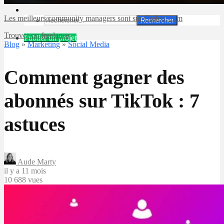
Les meilleurs community managers sont sur Codeur.com
Rechercher
Trouver un freelance
Publier un projet
Blog
»
Marketing
»
Social Media
Comment gagner des
abonnés sur TikTok : 7
astuces
Aude Marty
il y a 11 mois
10 688 vues