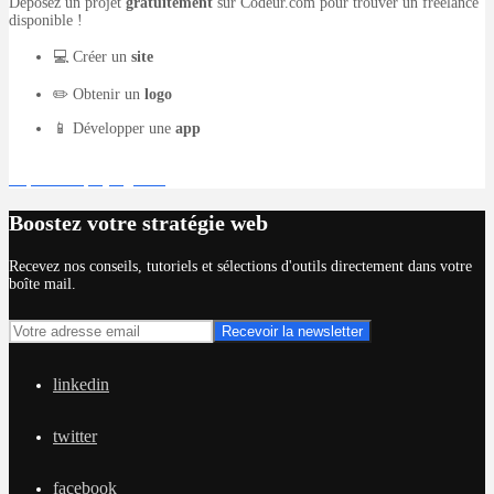
Déposez un projet
gratuitement
sur Codeur.com pour trouver un freelance
disponible !
💻 Créer un
site
✏️ Obtenir un
logo
📱 Développer une
app
Déposer un projet gratuit
Boostez votre stratégie web
Recevez nos conseils, tutoriels et sélections d'outils directement dans votre
boîte mail.
linkedin
twitter
facebook